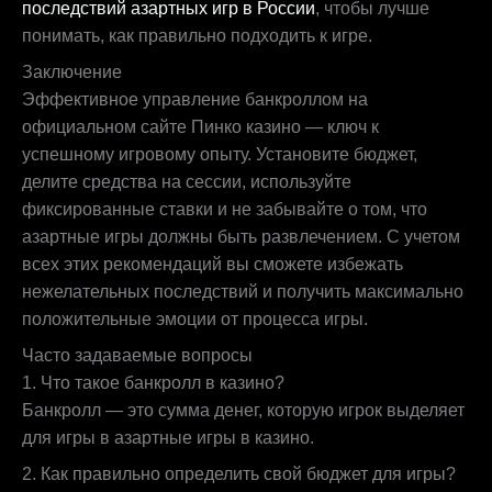
последствий азартных игр в России
, чтобы лучше
понимать, как правильно подходить к игре.
Заключение
Эффективное управление банкроллом на
официальном сайте Пинко казино — ключ к
успешному игровому опыту. Установите бюджет,
делите средства на сессии, используйте
фиксированные ставки и не забывайте о том, что
азартные игры должны быть развлечением. С учетом
всех этих рекомендаций вы сможете избежать
нежелательных последствий и получить максимально
положительные эмоции от процесса игры.
Часто задаваемые вопросы
1. Что такое банкролл в казино?
Банкролл — это сумма денег, которую игрок выделяет
для игры в азартные игры в казино.
2. Как правильно определить свой бюджет для игры?