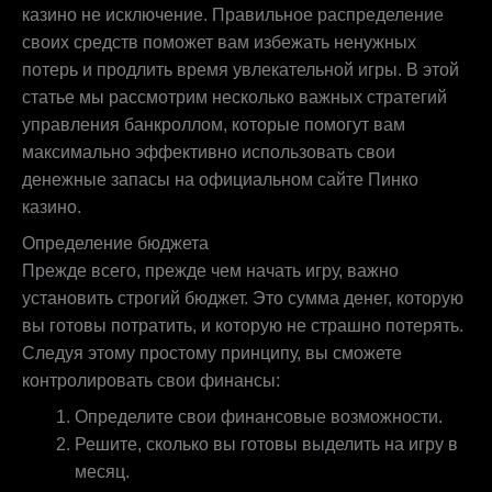
казино не исключение. Правильное распределение
своих средств поможет вам избежать ненужных
потерь и продлить время увлекательной игры. В этой
статье мы рассмотрим несколько важных стратегий
управления банкроллом, которые помогут вам
максимально эффективно использовать свои
денежные запасы на официальном сайте Пинко
казино.
Определение бюджета
Прежде всего, прежде чем начать игру, важно
установить строгий бюджет. Это сумма денег, которую
вы готовы потратить, и которую не страшно потерять.
Следуя этому простому принципу, вы сможете
контролировать свои финансы:
Определите свои финансовые возможности.
Решите, сколько вы готовы выделить на игру в
месяц.