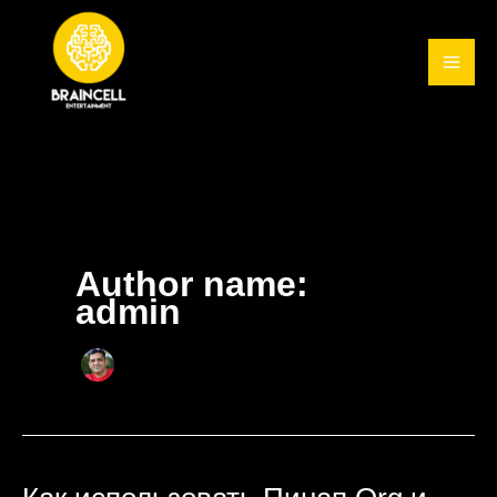
Skip
to
content
Author name:
admin
Как