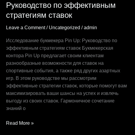
букмекера
Руководство по эффективным
Pin
стратегиям ставок
Up:
Руководство
Leave a Comment
/
Uncategorized
/
admin
по
эффективным
Исследование букмекера Pin Up: Руководство по
стратегиям
эффективным стратегиям ставок Букмекерская
ставок
контора Pin Up предлагает своим клиентам
разнообразные возможности для ставок на
спортивные события, а также ряд других азартных
игр. В этом руководстве мы рассмотрим
эффективные стратегии ставок, которые помогут вам
максимизировать ваши шансы на успех и извлечь
выгоду из своих ставок. Гармоничное сочетание
знаний о
Read More »