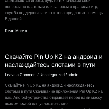
сталкиваются игроки, будь то технический сбой,
вопросы по платежам или запросы о правилах игр,
служба поддержки казино готова предложить помощь.
В данной
Read More »
Скачайте Pin Up KZ на андроид и
Скачайте
Pin
наслаждайтесь слотами в пути
Up
KZ
Leave a Comment
/
Uncategorized
/
admin
на
Скачайте Pin Up KZ на андроид и наслаждайтесь
андроид
слотами в пути Скачивание приложения Pin Up KZ на
и
ваш Android-устройства открывает перед вами массу
наслаждайтесь
возможностей для увлекательного
слотами