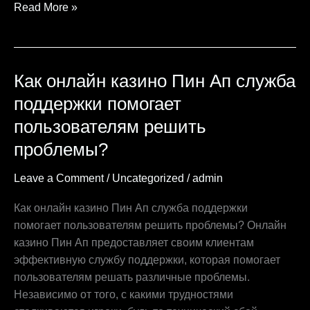
Read More »
Как онлайн казино Пин Ап служба
Как
онлайн
поддержки помогает
казино
пользователям решить
Пин
проблемы?
Ап
служба
Leave a Comment
/
Uncategorized
/
admin
поддержки
помогает
Как онлайн казино Пин Ап служба поддержки
пользователям
помогает пользователям решить проблемы? Онлайн
решить
казино Пин Ап предоставляет своим клиентам
проблемы?
эффективную службу поддержки, которая помогает
пользователям решать различные проблемы.
Независимо от того, с какими трудностями