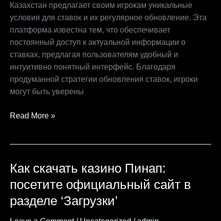
для
Казахстан предлагает своим игрокам уникальные
игроков?
условия для ставок и их регулярное обновление. Эта
платформа известна тем, что обеспечивает
постоянный доступ к актуальной информации о
ставках, предлагая пользователям удобный и
интуитивно понятный интерфейс. Благодаря
продуманной стратегии обновления ставок, игроки
могут быть уверены
Read More »
Как скачать казино Пинап:
Как
скачать
посетите официальный сайт в
казино
разделе ‘Загрузки’
Пинап:
посетите