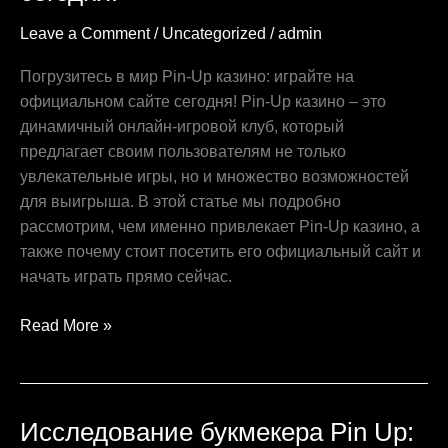
Up
Leave a Comment
/
Uncategorized
/
admin
казино:
играйте
Погрузитесь в мир Pin-Up казино: играйте на
на
официальном сайте сегодня! Pin-Up казино – это
официальном
динамичный онлайн-игровой клуб, который
сайте
предлагает своим пользователям не только
сегодня!
увлекательные игры, но и множество возможностей
для выигрыша. В этой статье мы подробно
рассмотрим, чем именно привлекает Pin-Up казино, а
также почему стоит посетить его официальный сайт и
начать играть прямо сейчас.
Read More »
Исследование букмекера Pin Up:
Исследование