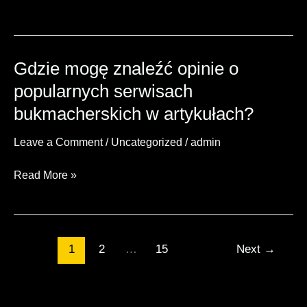
Gdzie mogę znaleźć opinie o
Gdzie
mogę
popularnych serwisach
znaleźć
bukmacherskich w artykułach?
opinie
o
Leave a Comment
/
Uncategorized
/
admin
popularnych
serwisach
Read More »
bukmacherskich
w
artykułach?
1
2
…
15
Next
→