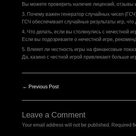
Вы можете проверить наличие лицензий, отзывы 
3. Почему важен генератор случайных чисел (ГСЧ
ГСЧ обеспечивает случайные результаты игр, что
4. Что делать, если вы столкнулись с нечестной и
Если вы подозреваете о нечестной игре, рекоменд
5. Влияет ли честность игры на финансовые пока
Да, казино с честной игрой привлекают больше игр
←
Previous Post
Leave a Comment
Your email address will not be published.
Required f