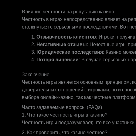
Влияние честности на репутацию казино
Честность в играх непосредственно влияет на ре
столкнуться с серьезными последствиями. Вот не
Отзывчивость клиентов:
Игроки, получив
Негативные отзывы:
Нечестные игры прив
Юридические последствия:
Казино может
Потеря лицензии:
В случае серьезных нар
Заключение
Честность игры является основным принципом, ко
доверительных отношений с игроками, но и спос
выборе онлайн-казино, так как честные платфор
Часто задаваемые вопросы (FAQs)
1. Что такое честность игры в казино?
Честность игры подразумевает, что все участник
2. Как проверить, что казино честное?