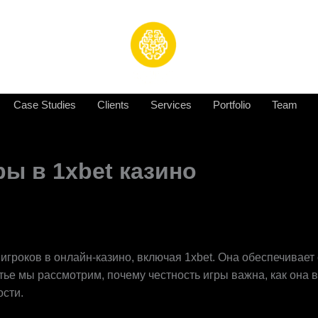
Case Studies
Clients
Services
Portfolio
Team
ры в 1xbet казино
игроков в онлайн-казино, включая 1xbet. Она обеспечивает
ье мы рассмотрим, почему честность игры важна, как она в
ости.