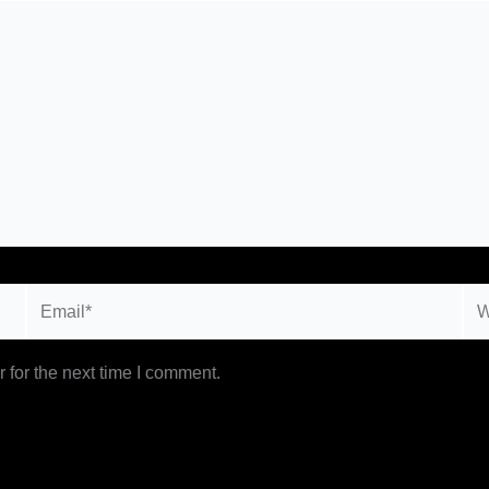
Email*
Web
 for the next time I comment.