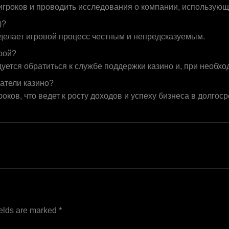
игроков и проводить исследования о компании, использую
)?
 делает игровой процесс честным и непредсказуемым.
грой?
уется обратиться к службе поддержки казино и, при необхо
затели казино?
оков, что ведет к росту доходов и успеху бизнеса в долгос
ields are marked
*