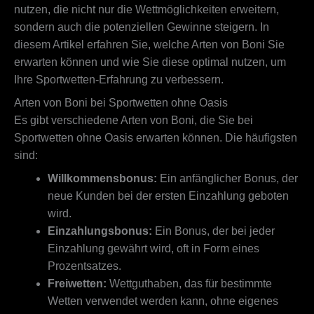
nutzen, die nicht nur die Wettmöglichkeiten erweitern,
sondern auch die potenziellen Gewinne steigern. In
diesem Artikel erfahren Sie, welche Arten von Boni Sie
erwarten können und wie Sie diese optimal nutzen, um
Ihre Sportwetten-Erfahrung zu verbessern.
Arten von Boni bei Sportwetten ohne Oasis
Es gibt verschiedene Arten von Boni, die Sie bei
Sportwetten ohne Oasis erwarten können. Die häufigsten
sind:
Willkommensbonus:
Ein anfänglicher Bonus, der
neue Kunden bei der ersten Einzahlung geboten
wird.
Einzahlungsbonus:
Ein Bonus, der bei jeder
Einzahlung gewährt wird, oft in Form eines
Prozentsatzes.
Freiwetten:
Wettguthaben, das für bestimmte
Wetten verwendet werden kann, ohne eigenes