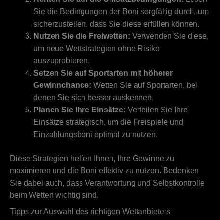
Sie die Bedingungen der Boni sorgfältig durch, um
sicherzustellen, dass Sie diese erfüllen können.
Nutzen Sie die Freiwetten:
Verwenden Sie diese,
um neue Wettstrategien ohne Risiko
auszuprobieren.
Setzen Sie auf Sportarten mit höherer
Gewinnchance:
Wetten Sie auf Sportarten, bei
denen Sie sich besser auskennen.
Planen Sie Ihre Einsätze:
Verteilen Sie Ihre
Einsätze strategisch, um die Freispiele und
Einzahlungsboni optimal zu nutzen.
Diese Strategien helfen Ihnen, Ihre Gewinne zu
maximieren und die Boni effektiv zu nutzen. Bedenken
Sie dabei auch, dass Verantwortung und Selbstkontrolle
beim Wetten wichtig sind.
Tipps zur Auswahl des richtigen Wettanbieters