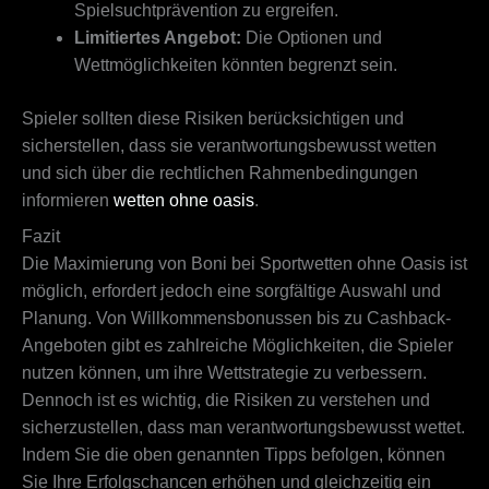
Spielsuchtprävention zu ergreifen.
Limitiertes Angebot:
Die Optionen und
Wettmöglichkeiten könnten begrenzt sein.
Spieler sollten diese Risiken berücksichtigen und
sicherstellen, dass sie verantwortungsbewusst wetten
und sich über die rechtlichen Rahmenbedingungen
informieren
wetten ohne oasis
.
Fazit
Die Maximierung von Boni bei Sportwetten ohne Oasis ist
möglich, erfordert jedoch eine sorgfältige Auswahl und
Planung. Von Willkommensbonussen bis zu Cashback-
Angeboten gibt es zahlreiche Möglichkeiten, die Spieler
nutzen können, um ihre Wettstrategie zu verbessern.
Dennoch ist es wichtig, die Risiken zu verstehen und
sicherzustellen, dass man verantwortungsbewusst wettet.
Indem Sie die oben genannten Tipps befolgen, können
Sie Ihre Erfolgschancen erhöhen und gleichzeitig ein