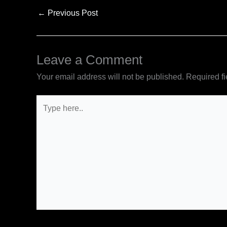
←
Previous Post
Leave a Comment
Your email address will not be published.
Required f
Type
here..