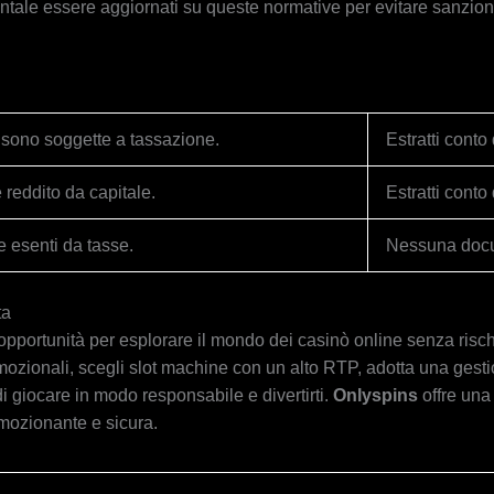
tale essere aggiornati su queste normative per evitare sanzioni o
0 sono soggette a tassazione.
Estratti conto
 reddito da capitale.
Estratti conto
 esenti da tasse.
Nessuna docum
ta
a opportunità per esplorare il mondo dei casinò online senza ris
romozionali, scegli slot machine con un alto RTP, adotta una gest
di giocare in modo responsabile e divertirti.
Onlyspins
offre una 
emozionante e sicura.