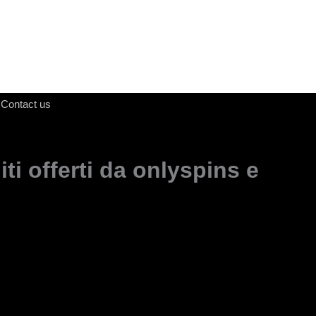
Contact us
iti offerti da onlyspins e