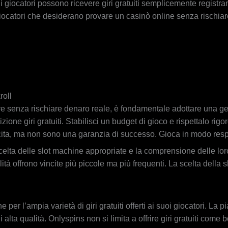
e i giocatori possono ricevere giri gratuiti semplicemente regist
 giocatori che desiderano provare un casinò online senza rischia
roll
care senza rischiare denaro reale, è fondamentale adottare una ge
one giri gratuiti. Stabilisci un budget di gioco e rispettalo rig
ncita, ma non sono una garanzia di successo. Gioca in modo respo
lta delle slot machine appropriate e la comprensione delle loro vol
ità offrono vincite più piccole ma più frequenti. La scelta della
er l’ampia varietà di giri gratuiti offerti ai suoi giocatori. La pia
di alta qualità. Onlyspins non si limita a offrire giri gratuiti 