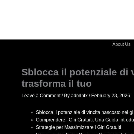
Skip
to
content
About Us
Sblocca il potenziale di 
trasforma il tuo
Leave a Comment
/ By
admlnlx
/
February 23, 2026
Sblocca il potenziale di vincita nascosto nei giri
Comprendere i Giri Gratuiti: Una Guida Introdu
Strategie per Massimizzare i Giri Gratuiti