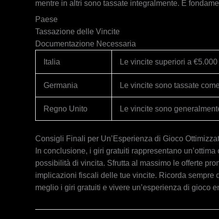
mentre in altri sono tassate integralmente. È fondamen
Paese
Tassazione delle Vincite
Documentazione Necessaria
Italia
Le vincite superiori a €5.00
Germania
Le vincite sono tassate come
Regno Unito
Le vincite sono generalmente
Consigli Finali per Un’Esperienza di Gioco Ottimizza
In conclusione, i giri gratuiti rappresentano un’ottim
possibilità di vincita. Sfrutta al massimo le offerte p
implicazioni fiscali delle tue vincite. Ricorda sempre 
meglio i giri gratuiti e vivere un’esperienza di gioco 