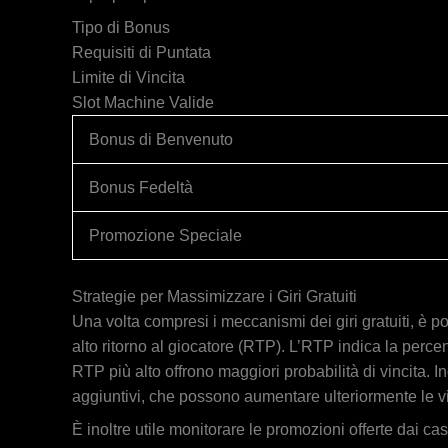
Tipo di Bonus
Requisiti di Puntata
Limite di Vincita
Slot Machine Valide
Bonus di Benvenuto
Bonus Fedeltà
Promozione Speciale
Strategie per Massimizzare i Giri Gratuiti
Una volta compresi i meccanismi dei giri gratuiti, è p
alto ritorno al giocatore (RTP). L’RTP indica la perc
RTP più alto offrono maggiori probabilità di vincita. Ino
aggiuntivi, che possono aumentare ulteriormente le vi
È inoltre utile monitorare le promozioni offerte dai cas