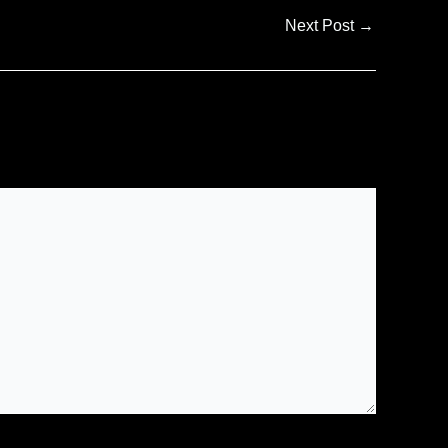
Next Post
→