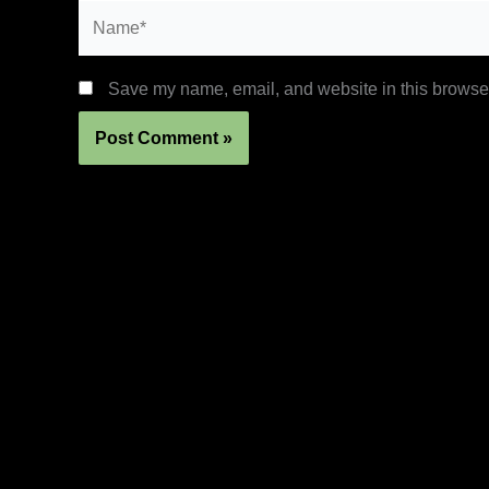
Name*
Save my name, email, and website in this browser