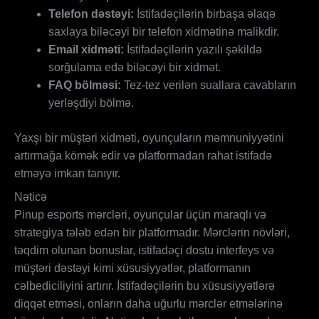
Telefon dəstəyi:
İstifadəçilərin birbaşa əlaqə
saxlaya biləcəyi bir telefon xidmətinə malikdir.
Email xidməti:
İstifadəçilərin yazılı şəkildə
sorğulama edə biləcəyi bir xidmət.
FAQ bölməsi:
Tez-tez verilən suallara cavabların
yerləşdiyi bölmə.
Yaxşı bir müştəri xidməti, oyunçuların məmnuniyyətini
artırmağa kömək edir və platformadan rahat istifadə
etməyə imkan tanıyır.
Nəticə
Pinup esports mərcləri, oyunçular üçün maraqlı və
strategiya tələb edən bir platformadır. Mərclərin növləri,
təqdim olunan bonuslar, istifadəçi dostu interfeys və
müştəri dəstəyi kimi xüsusiyyətlər, platformanın
cəlbediciliyini artırır. İstifadəçilərin bu xüsusiyyətlərə
diqqət etməsi, onların daha uğurlu mərclər etmələrinə