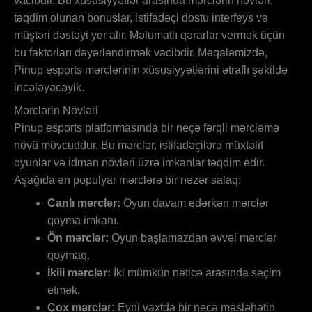
vacibdir. Bu xüsusiyyətlər arasında mərclərin növləri,
təqdim olunan bonuslar, istifadəçi dostu interfeys və
müştəri dəstəyi yer alır. Məlumatlı qərarlar vermək üçün
bu faktorları dəyərləndirmək vacibdir. Məqaləmizdə,
Pinup esports mərclərinin xüsusiyyətlərini ətraflı şəkildə
incələyəcəyik.
Mərclərin Növləri
Pinup esports platformasında bir neçə fərqli mərcləmə
növü mövcuddur. Bu mərclər, istifadəçilərə müxtəlif
oyunlar və idman növləri üzrə imkanlar təqdim edir.
Aşağıda ən populyar mərclərə bir nəzər salaq:
Canlı mərclər:
Oyun davam edərkən mərclər
qoyma imkanı.
Ön mərclər:
Oyun başlamazdan əvvəl mərclər
qoymaq.
İkili mərclər:
İki mümkün nəticə arasında seçim
etmək.
Çox mərclər:
Eyni vaxtda bir neçə məsləhətin