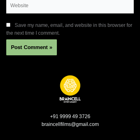
Website
Save my name, email, and website in this browser for
the next time I comment.
+91 9999 49 3726
braincellfilms@gmail.com