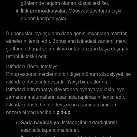
günlərində təqdim olunan xüsusi təkliflər.
İllik promoaksiyalar:
Müəyyən dövrlərdə təşkil
olunan kampaniyalar.
Bu bonuslar, oyunçuların daha geniş imkanlarla mərclər
etmələrini təmin edir. Bonusların istifadəsi zamanı, mərc
şərtlərinə diqqət yetirmək və onları düzgün başa düşmək
üstünlük təşkil edir.
İstifadəçi Dostu İntefeys
Pinup esports mərclərinin bir digər mühüm xüsusiyyəti isə
istifadəçi dostu interfeysidir. Yaxşı bir platforma,
istifadəçilərin rahat yükləyərək və oynayaraq lakin, eyni
zamanda məlumatların asanlıqla tapılmasını təmin edir.
İstifadəçi dostu bir interfeys üçün aşağıdakı amilləri
nəzərə almaq vacibdir:
pin-up
Sadə naviqasiya:
İstifadəçilər, axtardıqlarını
asanlıqla tapa bilməlidirlər.