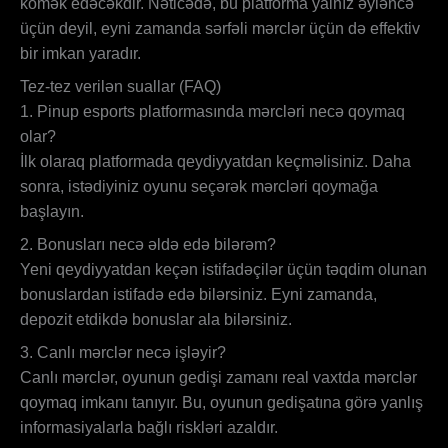
kömək edəcəkdir. Nəticədə, bu platforma yalnız əyləncə
üçün deyil, eyni zamanda sərfəli mərclər üçün də effektiv
bir imkan yaradır.
Tez-tez verilən suallar (FAQ)
1. Pinup esports platformasında mərcləri necə qoymaq
olar?
İlk olaraq platformada qeydiyyatdan keçməlisiniz. Daha
sonra, istədiyiniz oyunu seçərək mərcləri qoymağa
başlayın.
2. Bonusları necə əldə edə bilərəm?
Yeni qeydiyyatdan keçən istifadəçilər üçün təqdim olunan
bonuslardan istifadə edə bilərsiniz. Eyni zamanda,
depozit etdikdə bonuslar ala bilərsiniz.
3. Canlı mərclər necə işləyir?
Canlı mərclər, oyunun gedişi zamanı real vaxtda mərclər
qoymaq imkanı tanıyır. Bu, oyunun gedişatına görə yanlış
informasiyalarla bağlı riskləri azaldır.