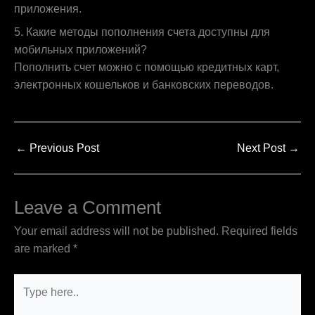
приложения.
5. Какие методы пополнения счета доступны для
мобильных приложений?
Пополнить счет можно с помощью кредитных карт,
электронных кошельков и банковских переводов.
←
Previous Post
Next Post
→
Leave a Comment
Your email address will not be published.
Required fields
are marked
*
Type
here..