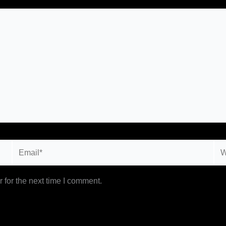
Email*
Web
 for the next time I comment.