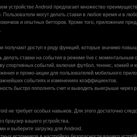
шем устройстве Android предлагает множество преимущест
м. Пользователи могут делать ставки в любое время и в лю
 новичков и опытных бетторов. Кроме того, приложение пре
.
ли получают доступ к ряду функций, которые значимо повы
 делать ставки на события в режиме live с моментальным
ву спортивных событий, включая футбол, теннис, хоккей и к
ения и промо-акции для пользователей мобильного прило
ажнейших событиях и изменениях коэффициентов.
ость быстро пополнять счет и выводить выигрыши через 
oid не требует особых навыков. Для этого достаточно сле
з браузер вашего устройства.
 и выберите загрузку для Android.
тных источников в настройках безопасности вашего устрой