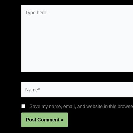
Type
here..
Name*
Save my name, email, and website in this browser