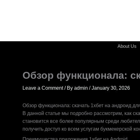
Skip
to
content
About Us
Обзор функционала: ск
Leave a Comment
/ By
admin
/
January 30, 2026
Обзор функционала: скачать 1хбет на андроид дл
В данной статье мы подробно рассмотрим, как ск
становится все более популярным среди любител
получить доступ ко всем услугам букмекерской к
Преимущества приложения 1хбет на Android