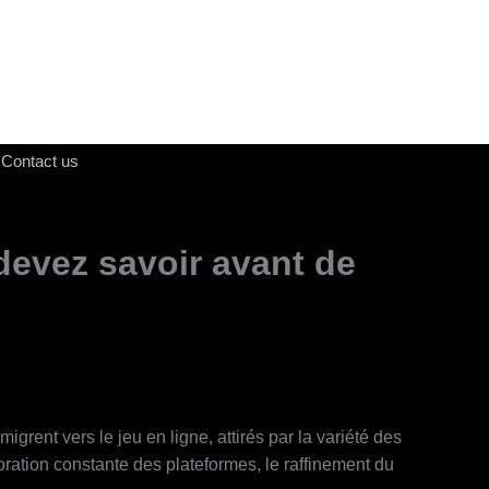
Contact us
devez savoir avant de
ent vers le jeu en ligne, attirés par la variété des
ioration constante des plateformes, le raffinement du