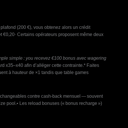
lafond (200 €), vous obtenez alors un crédit
0 et €0,20· Certains opérateurs proposent même deux
le simple : you recevez €100 bonus avec wagering
d x35–x40 afin d’alléger cette contrainte.* Faites
buent à hauteur de ×1 tandis que table games
s échangeables contre cash‑back mensuel — souvent
rize pool.• Les reload bonuses (« bonus recharge »)