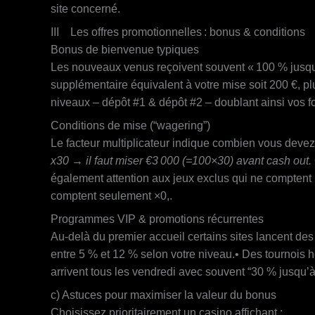
site concerné.
III Les offres promotionnelles : bonus & conditions
Bonus de bienvenue typiques
Les nouveaux venus reçoivent souvent « 100 % jusqu’à
supplémentaire équivalent à votre mise soit 200 €, 
niveaux – dépôt #1 & dépôt #2 – doublant ainsi vos 
Conditions de mise (“wagering”)
Le facteur multiplicateur indique combien vous devez
x30 → il faut miser €3 000 (=100×30) avant cash out.
également attention aux jeux exclus qui ne comptent 
comptent seulement ×0,.
Programmes VIP & promotions récurrentes
Au-delà du premier accueil certains sites lancent d
entre 5 % et 12 % selon votre niveau.• Des tournois 
arrivent tous les vendredi avec souvent “30 % jusqu’
c) Astuces pour maximiser la valeur du bonus
Choisissez prioritairement un casino affichant :