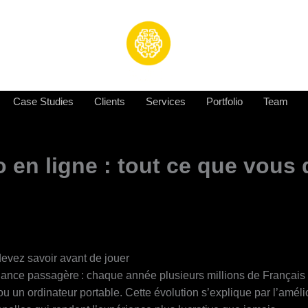
Case Studies
Clients
Services
Portfolio
Team
 en ligne : tout ce que vous 
devez savoir avant de jouer
ce passagère : chaque année plusieurs millions de Français migr
 ou un ordinateur portable. Cette évolution s’explique par l’amél