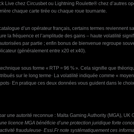
kjack Live chez Circusbet ou Lightning Roulette® chez d’autres op
rrière chaque carte tirée ou chaque roue tournante.
e catalogue d’un opérateur français, certains termes reviennent
sure la fréquence et l’amplitude des gains – haute volatilité sig
 autorisées par partie ; enfin bonus de bienvenue regroupe souv
licateur (généralement entre x20 et x40).
che technique sous forme « RTP = 96 % ». Cela signifie que théor
ribués sur le long terme· La volatilité indiquée comme « moyenn
pots· En pratique ces deux données vous guident dans le choix du
e par une autorité reconnue : Malta Gaming Authority (MGA), 
’une licence MGA bénéficie d’une protection juridique forte conc
te activité frauduleuse· Essi.Fr note systématiquement ces infor