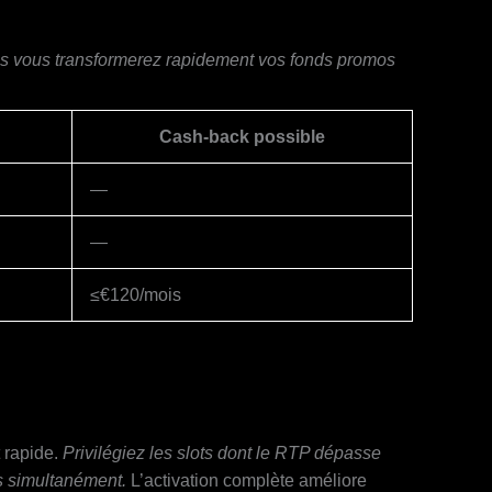
es vous transformerez rapidement vos fonds promos
Cash‑back possible
—
—
≤€120/mois
 rapide.
Privilégiez les slots dont le RTP dépasse
es simultanément.
L’activation complète améliore