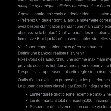
multiplier dynamiques affichés directement sur écran 
Conseils pratiques : choix du dealer idéal, utilisatio
• Préférez un dealer dont la langue maternelle corresp
avez besoin clarification pendant une main complexe
observez si le bouton “Deal” apparaît dès réception aut
Immersive Blackjack® où plusieurs tables virtuelles s
VI Jouer responsablement et gérer son budget
Définir une bankroll réaliste и s’y tenir
Fixez-vous dès aujourd’hui une somme maximale men
prévude sessions hebdomadaires pour obtenir votre l
Respectez scrupuleusement cette règle sinon risquez
Outils d’auto‑exclusion proposés par les plateformes
La plupart des sites classés par Essi.Fr intègrent dè
Limiter durée quotidienne (exemple : max 2 he
Limiter montant total mensuel (€300 maximum)
Suspendre définitivement son compte via for