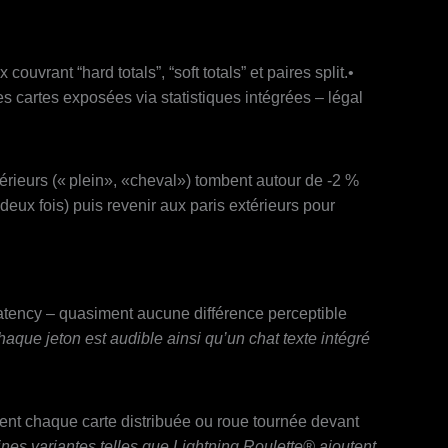
vrant “hard totals”, “soft totals” et paires split.•
 cartes exposées via statistiques intégrées – légal
érieurs (« plein», «cheval») tombent autour de ‑2 %
eux fois) puis revenir aux paris extérieurs pour
atency – quasiment aucune différence perceptible
aque jeton est audible ainsi qu’un chat texte intégré
ment chaque carte distribuée ou roue tournée devant
nes variantes telles que Lightning Roulette® ajoutent