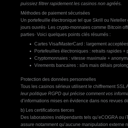
puissiez filtrer rapidement les casinos non agréés.
Méthodes de paiement sécurisées
Un portefeuille électronique tel que Skrill ou Netelle
jours ouvrés· Les crypto‑monnaies comme Bitcoin offr
parties· Voici quelques points clés résumés :
Cartes Visa/MasterCard : largement acceptées 
Portefeuilles électroniques : retraits rapides + 
Cryptomonnaies : vitesse maximale + anonymat 
Virements bancaires : sûrs mais délais prolong
Protection des données personnelles
Tous les casinos sérieux utilisent le chiffrement SSL A
leur politique RGPD qui précise comment vos informat
d’informations mises en évidence dans nos revues dét
b) Les certifications tierces
Des laboratoires indépendants tels qu’eCOGRA ou iTec
assure notamment qu’aucune manipulation externe ne pe