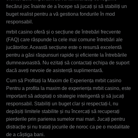
fiecărui joc înainte de a începe să jucați și să stabiliți un
buget realist pentru a vă gestiona fondurile în mod
responsabil.
mrbit casino oferă și o secțiune de întrebări frecvente
(FAQ) care răspunde la cele mai comune întrebări ale
jucătorilor. Această secțiune este o resursă excelentă
pentru a găsi răspunsuri rapide și eficiente la întrebările
dumneavoastră. Nu ezitați să contactați echipa de suport
dacă aveți nevoie de asistență suplimentară.
Cum să Profitați la Maxim de Experiența mrbit casino
Pentru a profita la maxim de experiența mrbit casino, este
important să adoptați o strategie inteligentă și să jucați
responsabil. Stabiliți un buget clar și respectați-l, nu
depășiți limitele stabilite și nu încercați să recuperați
pierderile prin parierea sumelor mai mari. Jucați pentru
distracție și nu tratați jocurile de noroc ca pe o modalitate
de a câștiga bani.