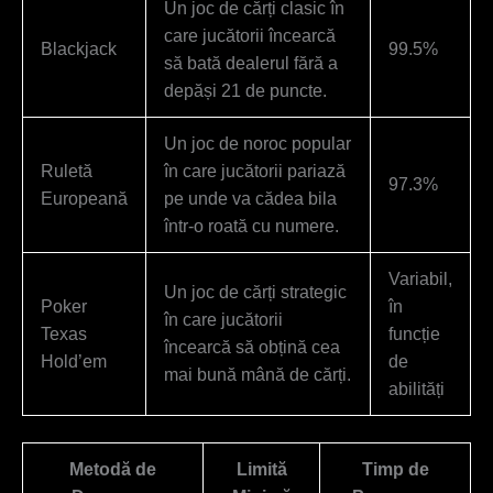
Un joc de cărți clasic în
care jucătorii încearcă
Blackjack
99.5%
să bată dealerul fără a
depăși 21 de puncte.
Un joc de noroc popular
Ruletă
în care jucătorii pariază
97.3%
Europeană
pe unde va cădea bila
într-o roată cu numere.
Variabil,
Un joc de cărți strategic
Poker
în
în care jucătorii
Texas
funcție
încearcă să obțină cea
Hold’em
de
mai bună mână de cărți.
abilități
Metodă de
Limită
Timp de