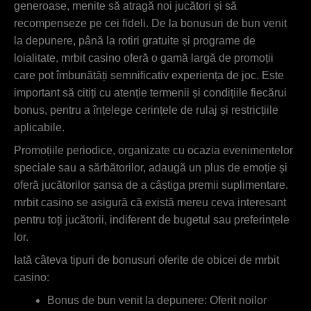
generoase, menite să atragă noi jucători și să
recompenseze pe cei fideli. De la bonusuri de bun venit
la depunere, până la rotiri gratuite și programe de
loialitate, mrbit casino oferă o gamă largă de promoții
care pot îmbunătăți semnificativ experiența de joc. Este
important să citiți cu atenție termenii și condițiile fiecărui
bonus, pentru a înțelege cerințele de rulaj și restricțiile
aplicabile.
Promoțiile periodice, organizate cu ocazia evenimentelor
speciale sau a sărbătorilor, adaugă un plus de emoție și
oferă jucătorilor șansa de a câștiga premii suplimentare.
mrbit casino se asigură că există mereu ceva interesant
pentru toți jucătorii, indiferent de bugetul sau preferințele
lor.
Iată câteva tipuri de bonusuri oferite de obicei de mrbit
casino:
Bonus de bun venit la depunere: Oferit noilor