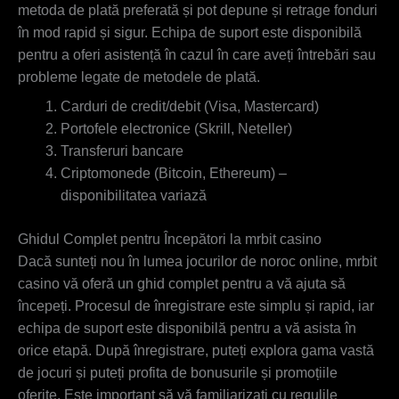
metoda de plată preferată și pot depune și retrage fonduri
în mod rapid și sigur. Echipa de suport este disponibilă
pentru a oferi asistență în cazul în care aveți întrebări sau
probleme legate de metodele de plată.
Carduri de credit/debit (Visa, Mastercard)
Portofele electronice (Skrill, Neteller)
Transferuri bancare
Criptomonede (Bitcoin, Ethereum) –
disponibilitatea variază
Ghidul Complet pentru Începători la mrbit casino
Dacă sunteți nou în lumea jocurilor de noroc online, mrbit
casino vă oferă un ghid complet pentru a vă ajuta să
începeți. Procesul de înregistrare este simplu și rapid, iar
echipa de suport este disponibilă pentru a vă asista în
orice etapă. După înregistrare, puteți explora gama vastă
de jocuri și puteți profita de bonusurile și promoțiile
oferite. Este important să vă familiarizați cu regulile