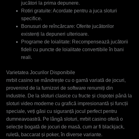
jucători la prima depunere.
Rotiri gratuite: Acordate pentru a juca sloturi
specifice.
Bonusuri de reîncărcare: Oferite jucătorilor
existenți la depuneri ulterioare.
Programe de loialitate: Recompensează jucătorii
fideli cu puncte de loialitate convertibile în bani
reali.
Varietatea Jocurilor Disponibile
mrbit casino se mândrește cu o gamă variată de jocuri,
provenind de la furnizori de software renumiți din
industrie. De la sloturi clasice cu fructe și clopoței până la
sloturi video moderne cu grafică impresionantă și funcții
speciale, veți găsi cu siguranță jocul perfect pentru
dumneavoastră. Pe lângă sloturi, mrbit casino oferă o
selecție bogată de jocuri de masă, cum ar fi blackjack,
ruletă, baccarat și poker, în diverse variante.