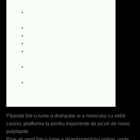
palpitante.
Ce este mrbit casino și ce îl face
special?
Bonusuri și Promoții Atractive
Varietatea Jocurilor Disponibile
Securitate și Metode de Plată
Ghidul Complet pentru Începători la
mrbit casino
Cum să Profitați la Maxim de
Experiența mrbit casino
Înțelegerea regulilor jocurilor de
noroc
Pășește într-o lume a distracției și a norocului cu mrbit
casino, platforma ta pentru experiențe de jocuri de noroc
palpitante.
Bine ați venit într-o lume a divertismentului online, unde