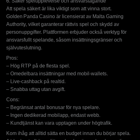
6. Säker spelupplevelse och ansvarstagande
Att spela säkert är lika viktigt som att vinna stort.
Golden Panda Casino är licensierat av Malta Gaming
Authority, vilket garanterar rättvis spel och skydd av
personuppgifter. Plattformen erbjuder också verktyg för
ansvarsfullt spelande, såsom insättningsgränser och
självuteslutning.
Pros:
– Hög RTP på de flesta spel.
– Omedelbara insättningar med mobil‑wallets.
– Live‑cashback på realtid.
– Snabba uttag utan avgift.
Cons:
– Begränsat antal bonusar för nya spelare.
– Ingen dedikerad mobilapp, endast webb.
– Kundtjänst kan vara upptagen under högtrafik.
Kom ihåg att alltid sätta en budget innan du börjar spela.