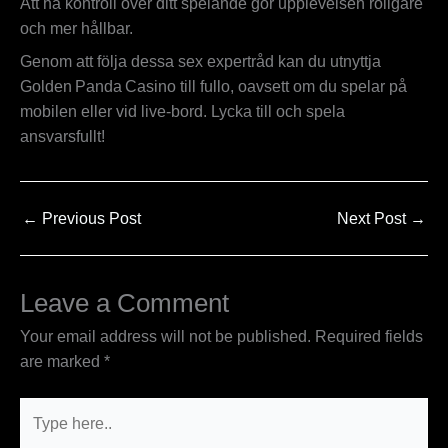
Att ha kontroll över ditt spelande gör upplevelsen roligare
och mer hållbar.
Genom att följa dessa sex expertråd kan du utnyttja
Golden Panda Casino till fullo, oavsett om du spelar på
mobilen eller vid live‑bord. Lycka till och spela
ansvarsfullt!
←
Previous Post
Next Post
→
Leave a Comment
Your email address will not be published.
Required fields
are marked
*
Type
here..