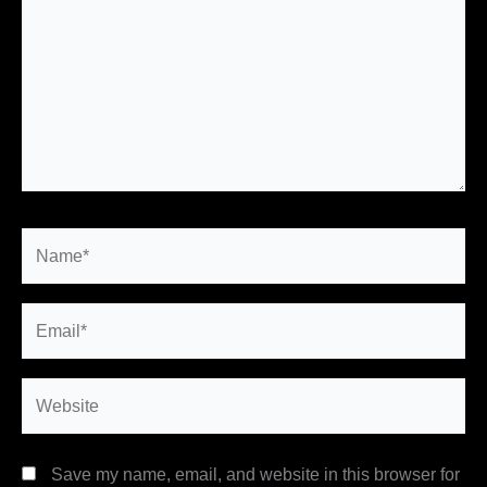
Name*
Email*
Website
Save my name, email, and website in this browser for