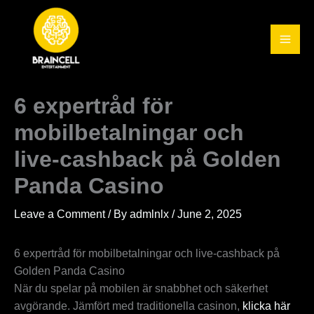
Skip
to
content
6 expertråd för
mobilbetalningar och
live‑cashback på Golden
Panda Casino
Leave a Comment
/ By
admlnlx
/
June 2, 2025
6 expertråd för mobilbetalningar och live‑cashback på
Golden Panda Casino
När du spelar på mobilen är snabbhet och säkerhet
avgörande. Jämfört med traditionella casinon,
klicka här