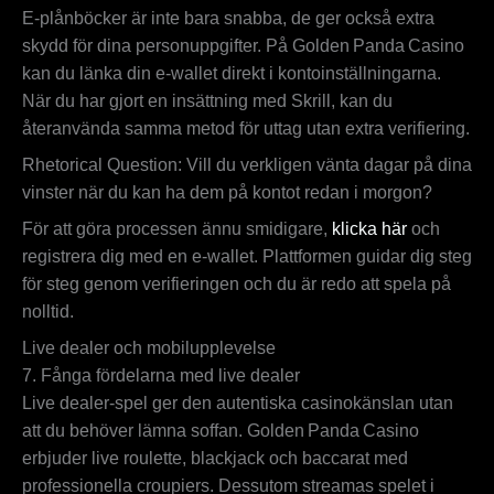
E‑plånböcker är inte bara snabba, de ger också extra
skydd för dina personuppgifter. På Golden Panda Casino
kan du länka din e‑wallet direkt i kontoinställningarna.
När du har gjort en insättning med Skrill, kan du
återanvända samma metod för uttag utan extra verifiering.
Rhetorical Question: Vill du verkligen vänta dagar på dina
vinster när du kan ha dem på kontot redan i morgon?
För att göra processen ännu smidigare,
klicka här
och
registrera dig med en e‑wallet. Plattformen guidar dig steg
för steg genom verifieringen och du är redo att spela på
nolltid.
Live dealer och mobilupplevelse
7. Fånga fördelarna med live dealer
Live dealer‑spel ger den autentiska casinokänslan utan
att du behöver lämna soffan. Golden Panda Casino
erbjuder live roulette, blackjack och baccarat med
professionella croupiers. Dessutom streamas spelet i