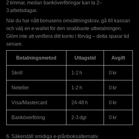
2 timmar, medan banköverföringar kan ta 2–
3 arbetsdagar.
När du har nått bonusens omsättningskrav, gå till kassan
och välj en e‑wallet för den snabbaste utbetalningen.
Glöm inte att verifiera ditt konto i förväg – detta sparar tid
senare.
Betalningsmetod
Uttagstid
Avgift
Skrill
1‑2 h
0 kr
Neteller
1‑2 h
0 kr
Visa/Mastercard
24‑48 h
0 kr
Banköverföring
2‑3 dgr
0 kr
6. Säkerställ smidiga e‑plånboksalternativ