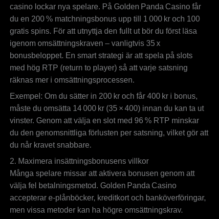
casino lockar nya spelare. På Golden Panda Casino får
du en 200 % matchningsbonus upp till 1 000 kr och 100
gratis spins. För att utnyttja den fullt ut bör du först läsa
igenom omsättningskraven – vanligtvis 35 x
bonusbeloppet. En smart strategi är att spela på slots
med hög RTP (return to player) så att varje satsning
räknas mer i omsättningsprocessen.
Exempel: Om du sätter in 200 kr och får 400 kr i bonus,
måste du omsätta 14 000 kr (35 × 400) innan du kan ta ut
vinster. Genom att välja en slot med 96 % RTP minskar
du den genomsnittliga förlusten per satsning, vilket gör att
du når kravet snabbare.
2. Maximera insättningsbonusens villkor
Många spelare missar att aktivera bonusen genom att
välja fel betalningsmetod. Golden Panda Casino
accepterar e-plånböcker, kreditkort och banköverföringar,
men vissa metoder kan ha högre omsättningskrav.