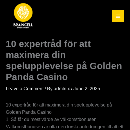
Skip
to
content
10 expertråd för att
maximera din
spelupplevelse på Golden
Panda Casino
Leave a Comment
/ By
admlnlx
/
June 2, 2025
10 expertråd för att maximera din spelupplevelse på
Golden Panda Casino
1. Så får du mest värde av välkomstbonusen
Välkomstbonusen är ofta den första anledningen till att ett