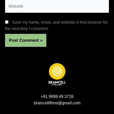
Website
Save my name, email, and website in this browser for
the next time I comment.
+91 9999 49 3726
braincellfilms@gmail.com