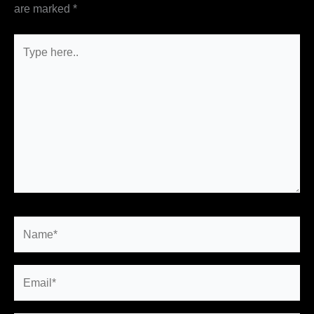
are marked
*
Type
here..
Name*
Email*