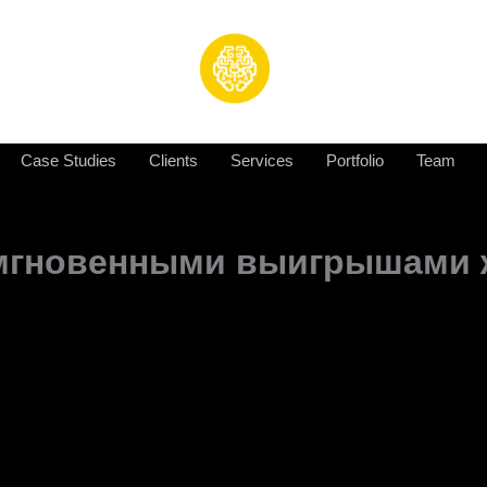
Case Studies
Clients
Services
Portfolio
Team
 мгновенными выигрышами 