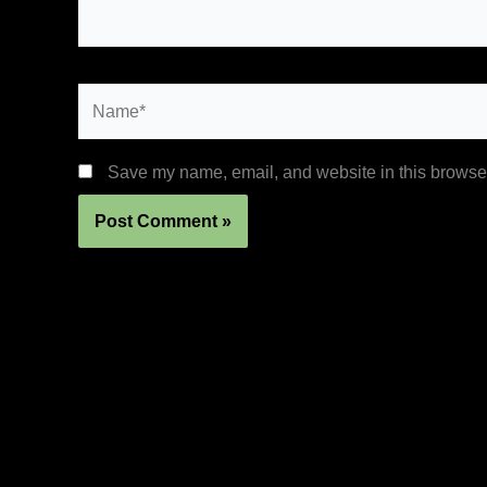
Name*
Save my name, email, and website in this browser