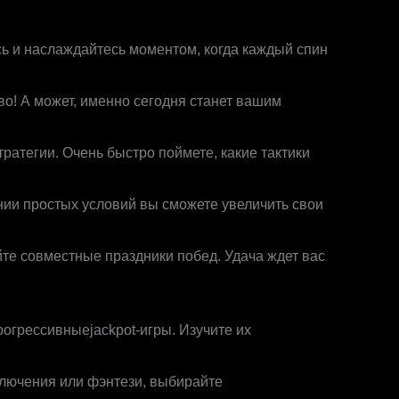
ь и наслаждайтесь моментом, когда каждый спин
во! А может, именно сегодня станет вашим
ратегии. Очень быстро поймете, какие тактики
ении простых условий вы сможете увеличить свои
те совместные праздники побед. Удача ждет вас
огрессивныеjackpot-игры. Изучите их
ключения или фэнтези, выбирайте