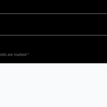
ields are marked
*