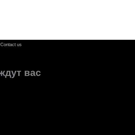
Contact us
ждут вас