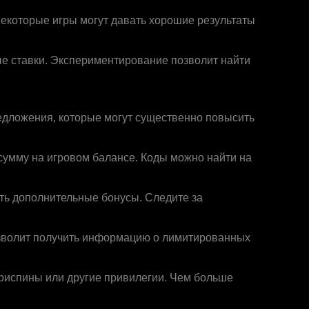
Некоторые игры могут давать хорошие результаты
ые ставки. Экспериментирование позволит найти
редложения, которые могут существенно повысить
 сумму на игровом балансе. Коды можно найти на
ить дополнительные бонусы. Следите за
позволит получить информацию о лимитированных
фриспины или другие привилегии. Чем больше