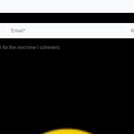
Email*
Web
 for the next time I comment.