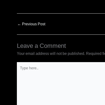
←
Previous Post
Leave a Comment
Your email address will not be published.
Required f
Type
here..