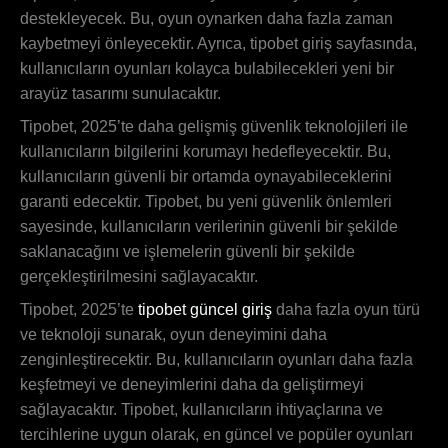
destekleyecek. Bu, oyun oynarken daha fazla zaman
kaybetmeyi önleyecektir. Ayrıca, tipobet giriş sayfasında,
kullanıcıların oyunları kolayca bulabilecekleri yeni bir
arayüz tasarımı sunulacaktır.
Tipobet, 2025’te daha gelişmiş güvenlik teknolojileri ile
kullanıcıların bilgilerini korumayı hedefleyecektir. Bu,
kullanıcıların güvenli bir ortamda oynayabileceklerini
garanti edecektir. Tipobet, bu yeni güvenlik önlemleri
sayesinde, kullanıcıların verilerinin güvenli bir şekilde
saklanacağını ve işlemelerin güvenli bir şekilde
gerçekleştirilmesini sağlayacaktır.
Tipobet, 2025’te
tipobet güncel giriş
daha fazla oyun türü
ve teknoloji sunarak, oyun deneyimini daha
zenginleştirecektir. Bu, kullanıcıların oyunları daha fazla
keşfetmeyi ve deneyimlerini daha da geliştirmeyi
sağlayacaktır. Tipobet, kullanıcıların ihtiyaçlarına ve
tercihlerine uygun olarak, en güncel ve popüler oyunları