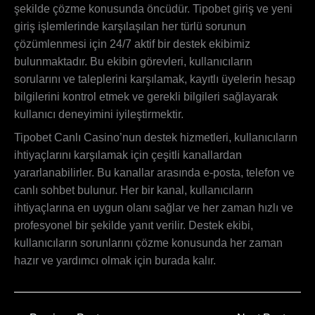
şekilde çözme konusunda öncüdür. Tipobet giriş ve yeni
giriş işlemlerinde karşılaşılan her türlü sorunun
çözümlenmesi için 24/7 aktif bir destek ekibimiz
bulunmaktadır. Bu ekibin görevleri, kullanıcıların
sorularını ve taleplerini karşılamak, kayıtlı üyelerin hesap
bilgilerini kontrol etmek ve gerekli bilgileri sağlayarak
kullanıcı deneyimini iyileştirmektir.
Tipobet Canlı Casino’nun destek hizmetleri, kullanıcıların
ihtiyaçlarını karşılamak için çeşitli kanallardan
yararlanabilirler. Bu kanallar arasında e-posta, telefon ve
canlı sohbet bulunur. Her bir kanal, kullanıcıların
ihtiyaçlarına en uygun olanı sağlar ve her zaman hızlı ve
profesyonel bir şekilde yanıt verilir. Destek ekibi,
kullanıcıların sorunlarını çözme konusunda her zaman
hazır ve yardımcı olmak için burada kalır.