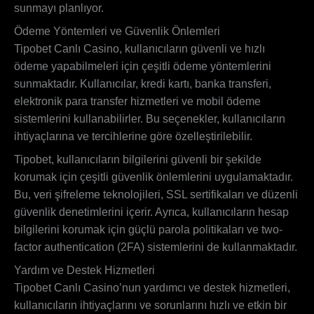
sunmayı planlıyor.
Ödeme Yöntemleri ve Güvenlik Önlemleri
Tipobet Canlı Casino, kullanıcıların güvenli ve hızlı
ödeme yapabilmeleri için çeşitli ödeme yöntemlerini
sunmaktadır. Kullanıcılar, kredi kartı, banka transferi,
elektronik para transfer hizmetleri ve mobil ödeme
sistemlerini kullanabilirler. Bu seçenekler, kullanıcıların
ihtiyaçlarına ve tercihlerine göre özelleştirilebilir.
Tipobet, kullanıcıların bilgilerini güvenli bir şekilde
korumak için çeşitli güvenlik önlemlerini uygulamaktadır.
Bu, veri şifreleme teknolojileri, SSL sertifikaları ve düzenli
güvenlik denetimlerini içerir. Ayrıca, kullanıcıların hesap
bilgilerini korumak için güçlü parola politikaları ve two-
factor authentication (2FA) sistemlerini de kullanmaktadır.
Yardım ve Destek Hizmetleri
Tipobet Canlı Casino’nun yardımcı ve destek hizmetleri,
kullanıcıların ihtiyaçlarını ve sorunlarını hızlı ve etkin bir