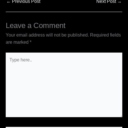
←
Previous Post
Next Post
→
Leave a Comment
Your email address will not be published.
Required fields
are marked
*
Type
here..