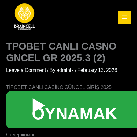
Skip
to
content
TPOBET CANLI CASNO
GNCEL GR 2025.3 (2)
Leave a Comment
/ By
admlnlx
/
February 13, 2026
TİPOBET CANLI CASİNO GÜNCEL GİRİŞ 2025
▶️
OYNAMAK
Содержимое