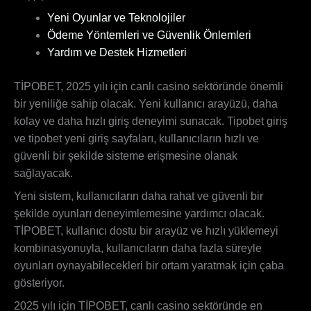
Yeni Oyunlar ve Teknolojiler
Ödeme Yöntemleri ve Güvenlik Önlemleri
Yardım ve Destek Hizmetleri
TİPOBET, 2025 yılı için canlı casino sektöründe önemli
bir yeniliğe sahip olacak. Yeni kullanıcı arayüzü, daha
kolay ve daha hızlı giriş deneyimi sunacak. Tipobet giriş
ve tipobet yeni giriş sayfaları, kullanıcıların hızlı ve
güvenli bir şekilde sisteme erişmesine olanak
sağlayacak.
Yeni sistem, kullanıcıların daha rahat ve güvenli bir
şekilde oyunları deneyimlemesine yardımcı olacak.
TİPOBET, kullanıcı dostu bir arayüz ve hızlı yüklemeyi
kombinasyonuyla, kullanıcıların daha fazla süreyle
oyunları oynayabilecekleri bir ortam yaratmak için çaba
gösteriyor.
2025 yılı için TİPOBET, canlı casino sektöründe en