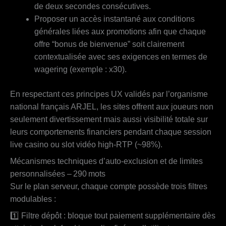
de deux secondes consécutives.
Proposer un accès instantané aux conditions
générales liées aux promotions afin que chaque
offre “bonus de bienvenue” soit clairement
contextualisée avec ses exigences en termes de
wagering (exemple : x30).
En respectant ces principes UX validés par l’organisme
national français ARJEL, les sites offrent aux joueurs non
seulement divertissement mais aussi visibilité totale sur
leurs comportements financiers pendant chaque session
live casino ou slot vidéo high‑RTP (~98%).
Mécanismes techniques d’auto‑exclusion et de limites
personnalisées – 290 mots
Sur le plan serveur, chaque compte possède trois filtres
modulables :
1️⃣ Filtre dépôt : bloque tout paiement supplémentaire dès