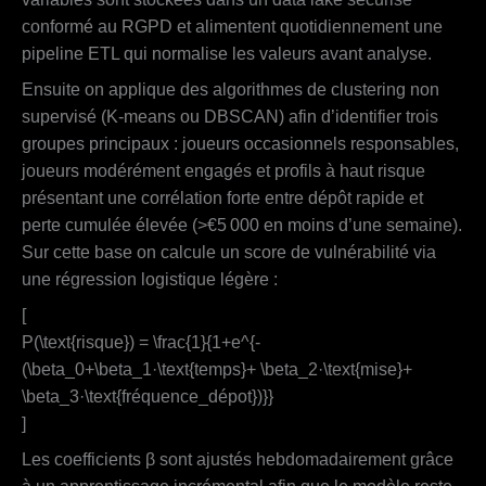
conformé au RGPD et alimentent quotidiennement une
pipeline ETL qui normalise les valeurs avant analyse.
Ensuite on applique des algorithmes de clustering non
supervisé (K‑means ou DBSCAN) afin d’identifier trois
groupes principaux : joueurs occasionnels responsables,
joueurs modérément engagés et profils à haut risque
présentant une corrélation forte entre dépôt rapide et
perte cumulée élevée (>€5 000 en moins d’une semaine).
Sur cette base on calcule un score de vulnérabilité via
une régression logistique légère :
[
P(\text{risque}) = \frac{1}{1+e^{-
(\beta_0+\beta_1·\text{temps}+ \beta_2·\text{mise}+
\beta_3·\text{fréquence_dépot})}}
]
Les coefficients β sont ajustés hebdomadairement grâce