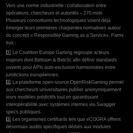
Vers une norme industrielle : collaboration entre
opérateurs, chercheurs et autorités – 270 mots
Plusieurs consortiums technologiques voient déjà
émerger leurs premières charpentes normatives autour
du concept «​ Responsible Gaming as a Service​». Parmi
eux :
1️⃣ Le Coalition Europe Gaming regroupe acteurs
majeurs dont Betsson & Betclic afin définir standards
ouverts pour APIs auto‑exclusion harmonisées entre
juridictions européennes.
2️⃣ La plateforme open‐source OpenRiskGaming permet
aux chercheurs universitaires publier anonymiquement
leurs modèles prédictifs tout en garantissant
interopérabilité avec systèmes internes via Swagger
specs publiques.
3️⃣ Les organismes certifiants tels que eCOGRA offrent
désormais audits spécifiques dédiés aux modules