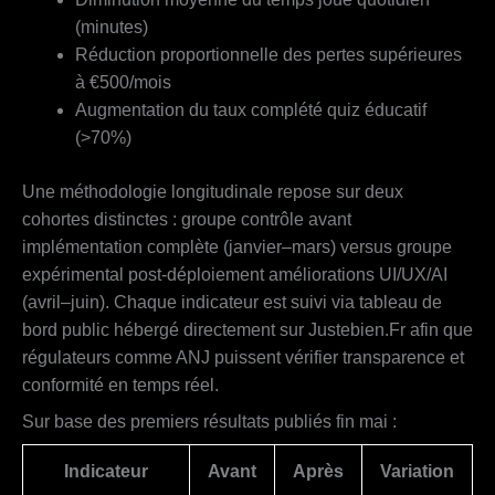
(minutes)
Réduction proportionnelle des pertes supérieures
à €500/mois
Augmentation du taux complété quiz éducatif
(>70%)
Une méthodologie longitudinale repose sur deux
cohortes distinctes : groupe contrôle avant
implémentation complète (janvier–mars) versus groupe
expérimental post-déploiement améliorations UI/UX/AI
(avril–juin). Chaque indicateur est suivi via tableau de
bord public hébergé directement sur Justebien.Fr afin que
régulateurs comme ANJ puissent vérifier transparence et
conformité en temps réel.
Sur base des premiers résultats publiés fin mai :
Indicateur
Avant
Après
Variation