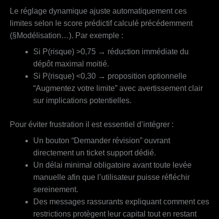
Le réglage dynamique ajuste automatiquement ces
limites selon le score prédictif calculé précédemment
(§Modélisation…). Par exemple :
Si P(risque) >0,75 → réduction immédiate du
dépôt maximal moitié.
Si P(risque) <0,30 → proposition optionnelle
“Augmentez votre limite” avec avertissement clair
sur implications potentielles.
Pour éviter frustration il est essentiel d’intégrer :
Un bouton “Demander révision” ouvrant
directement un ticket support dédié.
Un délai minimal obligatoire avant toute levée
manuelle afin que l’utilisateur puisse réfléchir
sereinement.
Des messages rassurants expliquant comment ces
restrictions protègent leur capital tout en restant