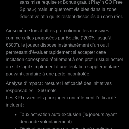
sans mise requise (« Bonus gratuit Play’n GO Free
Spins ») mais uniquement visibles dans la zone
éducative afin qu’ils restent dissociés du cash réel.
Ainsi même lors d’offres promotionnelles massives
comme celles proposées par Betclic (“200% jusqu’à
€300”), le joueur dispose instantanément d’un outil
permettant d’évaluer rapidement si accepter cette
incitation correspond réellement à son profil riskuel actuel
ou s’il s’agit simplement d’une tentation supplémentaire
pouvant conduire à une perte incontrôlée.
Analyse d’impact : mesurer l’efficacité des initiatives
responsables – 260 mots
Les KPI essentiels pour juger concrètement l’efficacité
incluent :
Taux activation auto‑exclusion (% joueurs ayant
demandé volontairement)
Diminution moyenne du temps joué quotidien