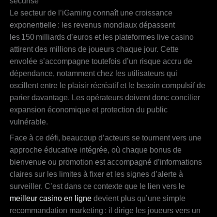
sécurisé
Le secteur de l’iGaming connaît une croissance
exponentielle : les revenus mondiaux dépassent
les 150 milliards d’euros et les plateformes live casino
attirent des millions de joueurs chaque jour. Cette
envolée s’accompagne toutefois d’un risque accru de
dépendance, notamment chez les utilisateurs qui
oscillent entre le plaisir récréatif et le besoin compulsif de
parier davantage. Les opérateurs doivent donc concilier
expansion économique et protection du public
vulnérable.
Face à ce défi, beaucoup d’acteurs se tournent vers une
approche éducative intégrée, où chaque bonus de
bienvenue ou promotion est accompagné d’informations
claires sur les limites à fixer et les signes d’alerte à
surveiller. C’est dans ce contexte que le lien vers le
meilleur casino en ligne
devient plus qu’une simple
recommandation marketing : il dirige les joueurs vers un