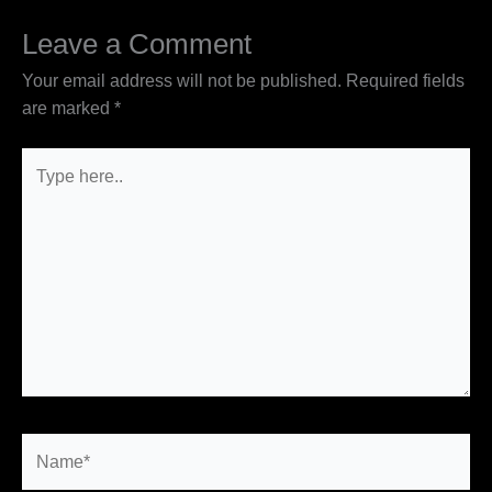
Leave a Comment
Your email address will not be published.
Required fields
are marked
*
Type
here..
Name*