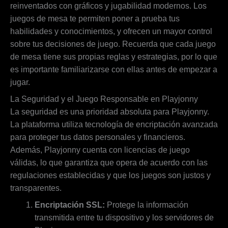
reinventados con gráficos y jugabilidad modernos. Los
juegos de mesa te permiten poner a prueba tus
habilidades y conocimientos, y ofrecen un mayor control
sobre tus decisiones de juego. Recuerda que cada juego
de mesa tiene sus propias reglas y estrategias, por lo que
es importante familiarizarse con ellas antes de empezar a
jugar.
La Seguridad y el Juego Responsable en Playjonny
La seguridad es una prioridad absoluta para Playjonny.
La plataforma utiliza tecnología de encriptación avanzada
para proteger tus datos personales y financieros.
Además, Playjonny cuenta con licencias de juego
válidas, lo que garantiza que opera de acuerdo con las
regulaciones establecidas y que los juegos son justos y
transparentes.
Encriptación SSL:
Protege la información
transmitida entre tu dispositivo y los servidores de