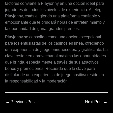
factores convierte a Playjonny en una opción ideal para
jugadores de todos los niveles de experiencia. Al elegir
Playjonny, estás eligiendo una plataforma confiable y
emocionante que te brindará horas de entretenimiento y
la oportunidad de ganar grandes premios.
Playjonny se consolida como una opción excepcional
para los entusiastas de los casinos en línea, ofreciendo
una experiencia de juego enriquecedora y gratificante. La
clave reside en aprovechar al máximo las oportunidades
que brinda, especialmente a través de sus atractivos
bonos y promociones. Recuerda que la clave para
disfrutar de una experiencia de juego positiva reside en
la responsabilidad y la moderación.
←
Previous Post
Next Post
→