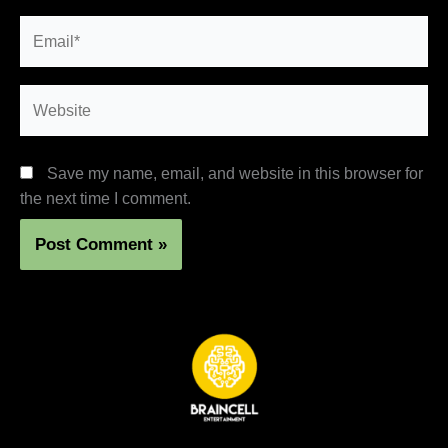
Email*
Website
Save my name, email, and website in this browser for
the next time I comment.