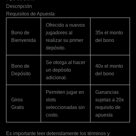
Descripción
Requisitos de Apuesta
Ofrecido a nuevos
Bono de
jugadores al
35x el monto
Bienvenida
realizar su primer
del bono
depósito.
Se otorga al hacer
Bono de
40x el monto
un depósito
Depósito
del bono
adicional.
Permiten jugar en
Ganancias
Giros
slots
sujetas a 20x
Gratis
seleccionadas sin
requisito de
costo.
apuesta
Es importante leer detenidamente los términos y