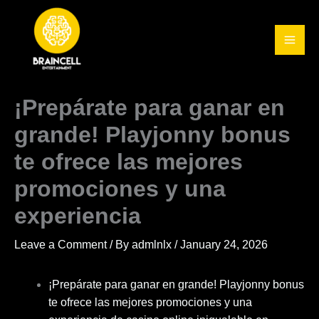
Skip
to
content
¡Prepárate para ganar en
grande! Playjonny bonus
te ofrece las mejores
promociones y una
experiencia
Leave a Comment
/ By
admlnlx
/
January 24, 2026
¡Prepárate para ganar en grande! Playjonny bonus
te ofrece las mejores promociones y una