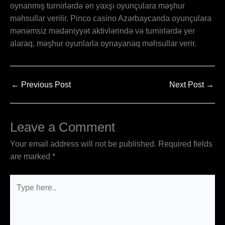
oynanmış turnirlərdə ən yaxşı oyunçulara məşhur
məhsullar verilir. Pinco casino Azərbaycanda oyunçulara
mənəmsiz mədəniyyət aktivlərində və turnirlərdə yer
alaraq, məşhur oyunlarla oynayanaq məhsullar verir.
←
Previous Post
Next Post
→
Leave a Comment
Your email address will not be published.
Required fields
are marked
*
Type
here..