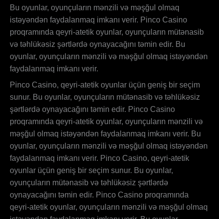
Bu oyunlar, oyunçuların mənzili və məşğul olmaq
istəyəndən faydalanmaq imkanı verir. Pinco Casino
proqramında qeyri-atetik oyunlar, oyunçuların mütənasib
və təhlükəsiz şərtlərdə oynayacağını təmin edir. Bu
oyunlar, oyunçuların mənzili və məşğul olmaq istəyəndən
faydalanmaq imkanı verir.
Pinco Casino, qeyri-atetik oyunlar üçün geniş bir seçim
sunur. Bu oyunlar, oyunçuların mütənasib və təhlükəsiz
şərtlərdə oynayacağını təmin edir. Pinco Casino
proqramında qeyri-atetik oyunlar, oyunçuların mənzili və
məşğul olmaq istəyəndən faydalanmaq imkanı verir. Bu
oyunlar, oyunçuların mənzili və məşğul olmaq istəyəndən
faydalanmaq imkanı verir. Pinco Casino, qeyri-atetik
oyunlar üçün geniş bir seçim sunur. Bu oyunlar,
oyunçuların mütənasib və təhlükəsiz şərtlərdə
oynayacağını təmin edir. Pinco Casino proqramında
qeyri-atetik oyunlar, oyunçuların mənzili və məşğul olmaq