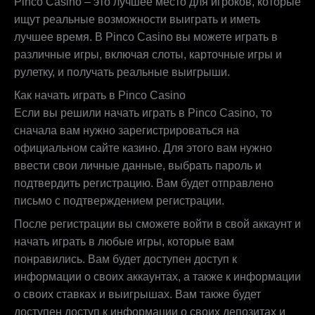
Pinco Casino – это лучшее место для игроков, которые
ищут реальные возможности выиграть и иметь
лучшее время. В Pinco Casino вы можете играть в
различные игры, включая слоты, карточные игры и
рулетку, и получать реальные выигрыши.
Как начать играть в Pinco Casino
Если вы решили начать играть в Pinco Casino, то
сначала вам нужно зарегистрироваться на
официальном сайте казино. Для этого вам нужно
ввести свои личные данные, выбрать пароль и
подтвердить регистрацию. Вам будет отправлено
письмо с подтверждением регистрации.
После регистрации вы сможете войти в свой аккаунт и
начать играть в любые игры, которые вам
понравились. Вам будет доступен доступ к
информации о своих аккаунтах, а также к информации
о своих ставках и выигрышах. Вам также будет
доступен доступ к информации о своих депозитах и