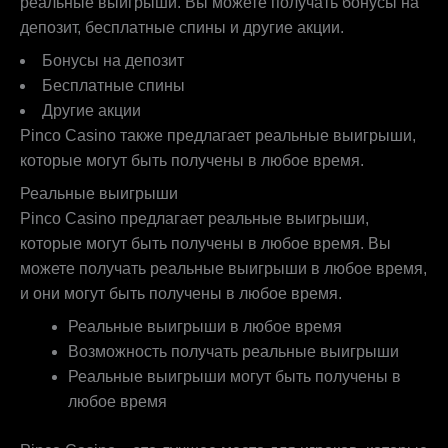
реальные выигрыши. Вы можете получать бонусы на
депозит, бесплатные спины и другие акции.
Бонусы на депозит
Бесплатные спины
Другие акции
Pinco Casino также предлагает реальные выигрыши,
которые могут быть получены в любое время.
Реальные выигрыши
Pinco Casino предлагает реальные выигрыши,
которые могут быть получены в любое время. Вы
можете получать реальные выигрыши в любое время,
и они могут быть получены в любое время.
Реальные выигрыши в любое время
Возможность получать реальные выигрыши
Реальные выигрыши могут быть получены в
любое время