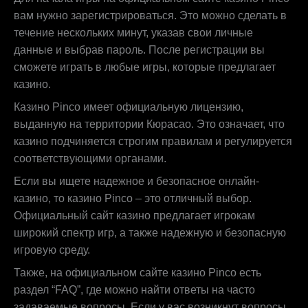
вам нужно зарегистрироваться. Это можно сделать в
течение нескольких минут, указав свои личные
данные и выбрав пароль. После регистрации вы
сможете играть в любые игры, которые предлагает
казино.
Казино Pinco имеет официальную лицензию,
выданную на территории Кюрасао. Это означает, что
казино подчиняется строгим правилам и регулируется
соответствующими органами.
Если вы ищете надежное и безопасное онлайн-
казино, то казино Pinco – это отличный выбор.
Официальный сайт казино предлагает игрокам
широкий спектр игр, а также надежную и безопасную
игровую среду.
Также, на официальном сайте казино Pinco есть
раздел “FAQ”, где можно найти ответы на часто
задаваемые вопросы. Если у вас возникнут вопросы