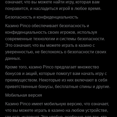
означает, что вы можете найти игру, которая вам
понравится, и насладиться игрой в любое время.
Безопасность и конфиденциальность
Казино Pinco обеспечивает безопасность и
конфиденциальность своих игроков, используя
современные технологии и системы безопасности.
Это означает, что вы можете играть в казино с
уверенностью, не беспокоясь о безопасности своих
данных.
Кроме того, казино Pinco предлагает множество
бонусов и акций, которые помогут вам начать игру с
преимуществом. Некоторые из них включают в себя
приветственные бонусы, бесплатные спины и другие.
Мобильная версия
Казино Pinco имеет мобильную версию, что означает,
что вы можете играть в казино на любом устройстве,
где есть интернет. Это удобно, особенно для тех, кто