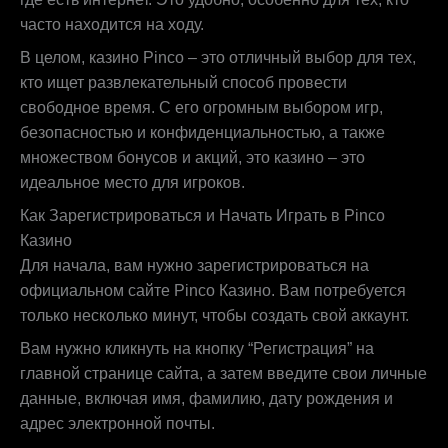
часто находится на ходу.
В целом, казино Pinco – это отличный выбор для тех,
кто ищет развлекательный способ провести
свободное время. С его огромным выбором игр,
безопасностью и конфиденциальностью, а также
множеством бонусов и акций, это казино – это
идеальное место для игроков.
Как Зарегистрироваться и Начать Играть в Pinco
Казино
Для начала, вам нужно зарегистрироваться на
официальном сайте Pinco Казино. Вам потребуется
только несколько минут, чтобы создать свой аккаунт.
Вам нужно кликнуть на кнопку “Регистрация” на
главной странице сайта, а затем введите свои личные
данные, включая имя, фамилию, дату рождения и
адрес электронной почты.