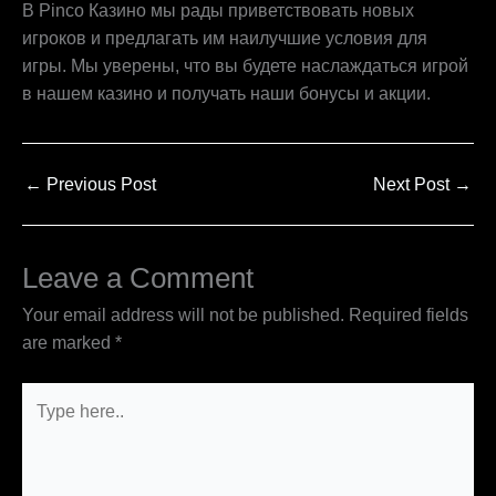
В Pinco Казино мы рады приветствовать новых
игроков и предлагать им наилучшие условия для
игры. Мы уверены, что вы будете наслаждаться игрой
в нашем казино и получать наши бонусы и акции.
←
Previous Post
Next Post
→
Leave a Comment
Your email address will not be published.
Required fields
are marked
*
Type
here..