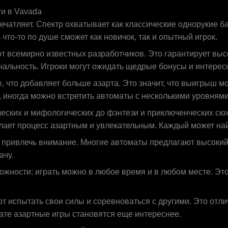
ти в Vavada
чатляет. Спектр охватывает как классические однорукие б
то-то по душе сможет как новичок, так и опытный игрок.
всемирно известных разработчиков. Это гарантирует высо
инальность. Игроки могут ожидать щедрые бонусы и интере
что добавляет больше азарта. Это значит, что выигрыш мо
 иногда можно встретить автоматы с несколькими уровнями
ических и мифологических до фэнтези и приключенческих сю
ает процесс азартным и увлекательным. Каждый может найт
а привлечь внимание. Многие автоматы предлагают высоки
ачу.
ности: играть можно в любое время и в любом месте. Это 
 испытать свои силы и соревноваться с другими. Это отлич
ате азартные игры становятся еще интереснее.