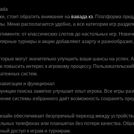
vada
ки, стоит обратить внимание на
вавада кз
. Платформа пред
ы. Меню располагается удобно, а все категории игр раздел
именте: от классических слотов до настольных игр. Новичк
лярные турниры и акции добавляют азарту и разнообразия,
орые могут значительно улучшить ваши шансы на успех. А
 повысить интерес к игровому процессу. Пользовательски
латежных систем.
 навигации и функционал
ункции поиска заметно улучшает опыт игрока. Все игры раз
ение системы избранного даёт возможность сохранять пред
изайн обеспечивает безупречный переход между устройств
льных телефонах или планшетах без потери качества. Обра
ый доступ к играм и турнирам.