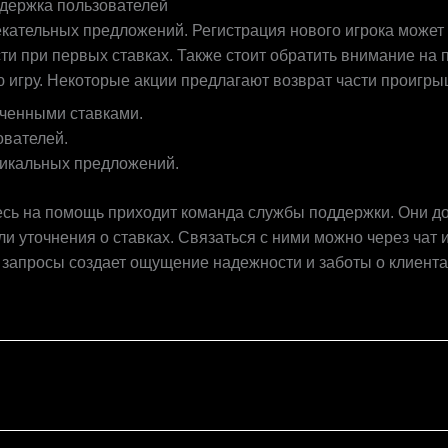
ддержка пользователей
лекательных предложений. Регистрация нового игрока може
и при первых ставках. Также стоит обратить внимание на
 игру. Некоторые акции предлагают возврат части проигры
иченными ставками.
ователей.
икальных предложений.
есь на помощь приходит команда службы поддержки. Они до
и уточнения о ставках. Связаться с ними можно через чат и
 запросы создает ощущение надежности и заботы о клиента