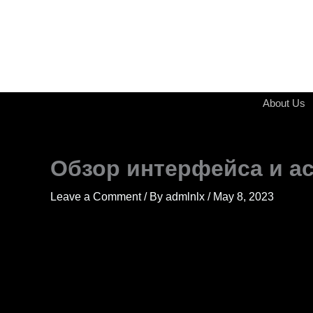
Skip
to
content
About Us
Обзор интерфейса и ас
Leave a Comment
/ By
admlnlx
/
May 8, 2023