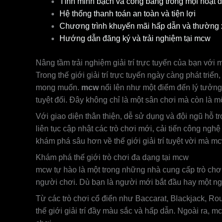
Tính minh bạch và công bằng trong mọi hoạt 
Hệ thống thanh toán an toàn và tiện lợi
Chương trình khuyến mãi hấp dẫn và thường
Hướng dẫn đăng ký và trải nghiệm tại mcw
Nâng tầm trải nghiệm giải trí trực tuyến của bạn với
Trong thế giới giải trí trực tuyến ngày càng phát tri
mong muốn.
mcw
nổi lên như một điểm đến lý tưởng
tuyệt đối. Đây không chỉ là một sân chơi mà còn là
Với giao diện thân thiện, dễ sử dụng và đội ngũ hỗ 
liên tục cập nhật các trò chơi mới, cải tiến công 
khám phá sâu hơn về thế giới giải trí tuyệt vời mà m
Khám phá thế giới trò chơi đa dạng tại mcw
mcw tự hào là một trong những nhà cung cấp trò chơi
người chơi. Dù bạn là người mới bắt đầu hay một ng
Từ các trò chơi cổ điển như Baccarat, Blackjack, Ro
thế giới giải trí đầy màu sắc và hấp dẫn. Ngoài ra, 