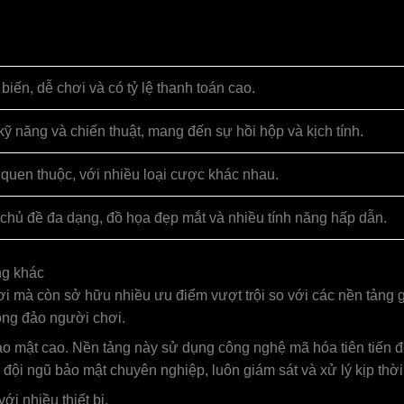
biến, dễ chơi và có tỷ lệ thanh toán cao.
 kỹ năng và chiến thuật, mang đến sự hồi hộp và kịch tính.
 quen thuộc, với nhiều loại cược khác nhau.
 chủ đề đa dạng, đồ họa đẹp mắt và nhiều tính năng hấp dẫn.
ng khác
i mà còn sở hữu nhiều ưu điểm vượt trội so với các nền tảng gi
ông đảo người chơi.
o mật cao. Nền tảng này sử dụng công nghệ mã hóa tiên tiến đ
ó đội ngũ bảo mật chuyên nghiệp, luôn giám sát và xử lý kịp thờ
ới nhiều thiết bị.