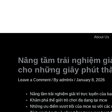
Skip
to
content
About Us
Nâng tầm trải nghiệm gi
cho những giây phút th
Leave a Comment
/ By
admlnlx
/
January 8, 2026
Nâng tầm trải nghiệm giải trí trực tuyến của 
Khám phá thế giới trò chơi đa dạng tại mcw
Những ưu điểm vượt trội của mcw so với các 