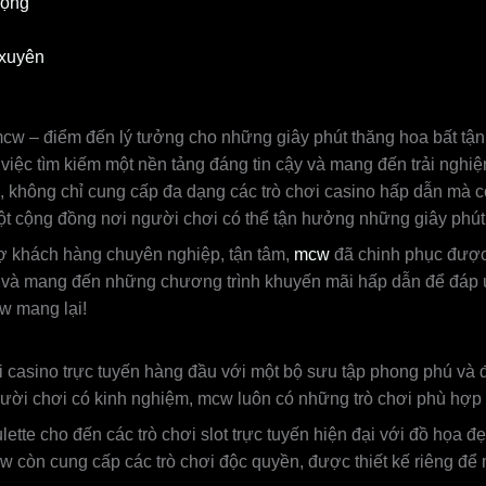
động
 xuyên
 mcw – điểm đến lý tưởng cho những giây phút thăng hoa bất tận
ển, việc tìm kiếm một nền tảng đáng tin cậy và mang đến trải ng
, không chỉ cung cấp đa dạng các trò chơi casino hấp dẫn mà 
 một cộng đồng nơi người chơi có thể tận hưởng những giây phú
trợ khách hàng chuyên nghiệp, tận tâm,
mcw
đã chinh phục được 
nghệ và mang đến những chương trình khuyến mãi hấp dẫn để đá
cw mang lại!
 casino trực tuyến hàng đầu với một bộ sưu tập phong phú và 
ười chơi có kinh nghiệm, mcw luôn có những trò chơi phù hợp 
ulette cho đến các trò chơi slot trực tuyến hiện đại với đồ họ
mcw còn cung cấp các trò chơi độc quyền, được thiết kế riêng đ