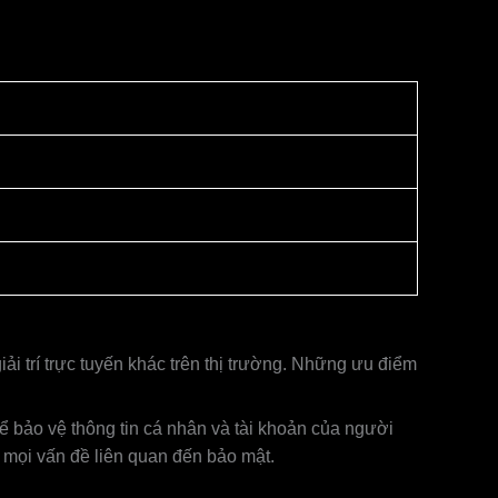
ải trí trực tuyến khác trên thị trường. Những ưu điểm
ể bảo vệ thông tin cá nhân và tài khoản của người
i mọi vấn đề liên quan đến bảo mật.