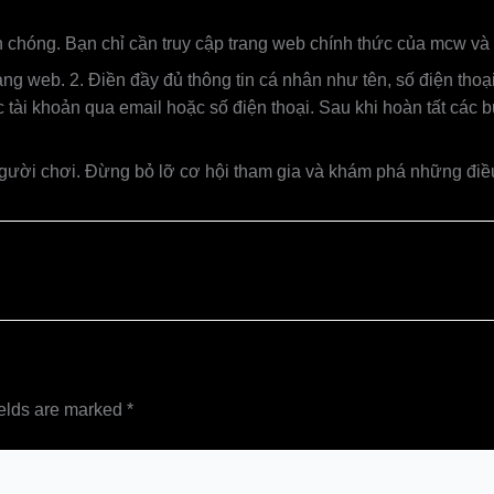
nh chóng. Bạn chỉ cần truy cập trang web chính thức của mcw v
ang web. 2. Điền đầy đủ thông tin cá nhân như tên, số điện thoạ
 tài khoản qua email hoặc số điện thoại. Sau khi hoàn tất các 
người chơi. Đừng bỏ lỡ cơ hội tham gia và khám phá những điều
ields are marked
*