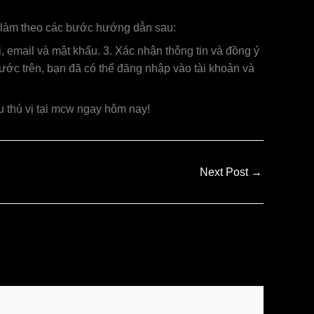
à làm theo các bước hướng dẫn sau:
i, email và mật khẩu. 3. Xác nhận thông tin và đồng ý
bước trên, bạn đã có thể đăng nhập vào tài khoản và
 thú vị tại mcw ngay hôm nay!
Next Post
→