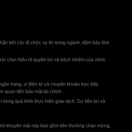
ận bởi các tổ chức uy tín trong ngành, đảm bảo tính
i chơi hiểu rõ quyền lợi và trách nhiệm của mình.
gân hàng, ví điện tử và chuyển khoản trực tiếp.
ên quan đến bảo mật tài chính.
rong quá trình thực hiện giao dịch. Sự tiện lợi và
ình khuyến mãi này bao gồm tiền thưởng chào mừng,