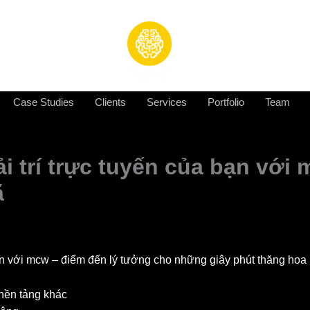
Case Studies
Clients
Services
Portfolio
Team
ải trí trực tuyến của bạn với
ă
bạn với mcw – điểm đến lý tưởng cho những giây phút thăng hoa 
nền tảng khác