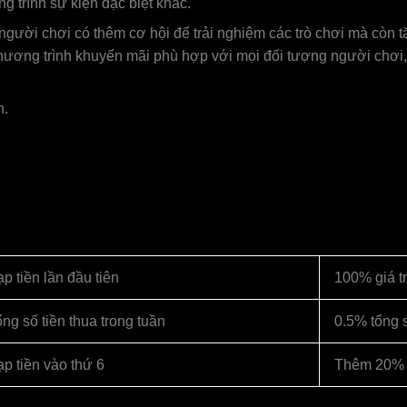
ng trình sự kiện đặc biệt khác.
người chơi có thêm cơ hội để trải nghiệm các trò chơi mà còn
hương trình khuyến mãi phù hợp với mọi đối tượng người chơ
n.
p tiền lần đầu tiên
100% giá tr
ng số tiền thua trong tuần
0.5% tổng s
p tiền vào thứ 6
Thêm 20% 