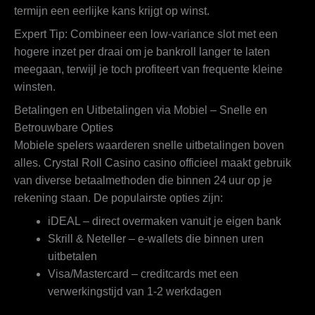
termijn een eerlijke kans krijgt op winst.
Expert Tip: Combineer een low‑variance slot met een
hogere inzet per draai om je bankroll langer te laten
meegaan, terwijl je toch profiteert van frequente kleine
winsten.
Betalingen en Uitbetalingen via Mobiel – Snelle en
Betrouwbare Opties
Mobiele spelers waarderen snelle uitbetalingen boven
alles. Crystal Roll Casino casino officieel maakt gebruik
van diverse betaalmethoden die binnen 24 uur op je
rekening staan. De populairste opties zijn:
iDEAL – direct overmaken vanuit je eigen bank
Skrill & Neteller – e‑wallets die binnen uren
uitbetalen
Visa/Mastercard – creditcards met een
verwerkingstijd van 1‑2 werkdagen