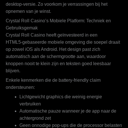
desktop‑versie. Zo voorkom je verrassingen bij het
opnemen van je winst.
Crystal Roll Casino’s Mobiele Platform: Techniek en
Gebruiksgemak
Crystal Roll Casino heeft geïnvesteerd in een
HTML5‑gebaseerde mobiele omgeving die soepel draait
op zowel iOS als Android. Het design past zich
automatisch aan de schermgrootte aan, waardoor
knoppen nooit te klein zijn en teksten goed leesbaar
blijven.
Enkele kenmerken die de battery‑friendly claim
ondersteunen:
Lichtgewicht graphics die weinig energie
verbruiken
Automatische pauze wanneer je de app naar de
achtergrond zet
Geen onnodige pop‑ups die de processor belasten