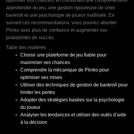
optimiser vos chances, en combinant une compréhension
approfondie du jeu, une gestion rigoureuse de votre
bankroll et une psychologie de joueur maîtrisée. En
suivant ces recommandations, vous pourrez aborder
Plinko avec plus de confiance et augmenter vos
probabilités de succès.
Table des matières
Choisir une plateforme de jeu fiable pour
maximiser ses chances
Comprendre la mécanique de Plinko pour
optimiser ses mises
Utiliser des techniques de gestion de bankroll pour
limiter les pertes
Adopter des stratégies basées sur la psychologie
du joueur
Analyser les tendances et utiliser des outils d’aide
à la décision