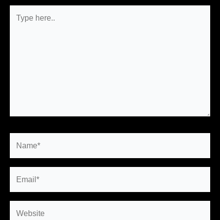
Type
here..
Name*
Email*
Website