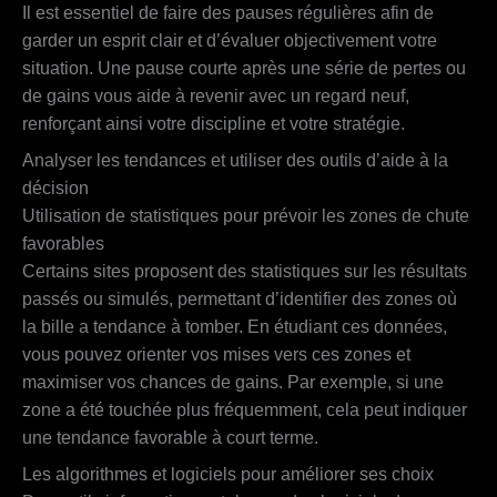
Il est essentiel de faire des pauses régulières afin de
garder un esprit clair et d’évaluer objectivement votre
situation. Une pause courte après une série de pertes ou
de gains vous aide à revenir avec un regard neuf,
renforçant ainsi votre discipline et votre stratégie.
Analyser les tendances et utiliser des outils d’aide à la
décision
Utilisation de statistiques pour prévoir les zones de chute
favorables
Certains sites proposent des statistiques sur les résultats
passés ou simulés, permettant d’identifier des zones où
la bille a tendance à tomber. En étudiant ces données,
vous pouvez orienter vos mises vers ces zones et
maximiser vos chances de gains. Par exemple, si une
zone a été touchée plus fréquemment, cela peut indiquer
une tendance favorable à court terme.
Les algorithmes et logiciels pour améliorer ses choix