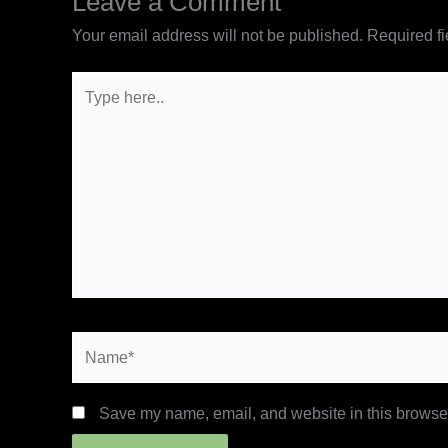
Leave a Comment
Your email address will not be published.
Required f
Type
here..
Name*
Save my name, email, and website in this browser