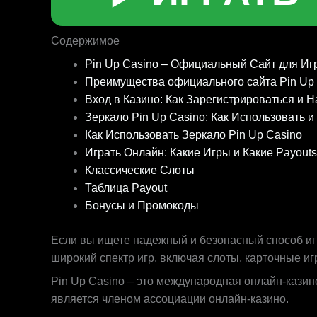
Содержимое
Pin Up Casino – Официальный Сайт для Иг
Преимущества официального сайта Pin Up
Вход в Казино: Как Зарегистрироваться и Н
Зеркало Pin Up Casino: Как Использовать и
Как Использовать Зеркало Pin Up Casino
Играть Онлайн: Какие Игры и Какие Payouts
Классические Слоты
Таблица Payout
Бонусы и Промокоды
Если вы ищете надежный и безопасный способ игр
широкий спектр игр, включая слоты, карточные игр
Pin Up Casino – это международная онлайн-казино
является членом ассоциации онлайн-казино.