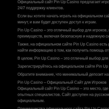
Официальный сайт Pin Up Casino предлагает игр
24/7 поддержку клиентов.
Если вы хотите начать играть на официальном сай
минут, и вам будет доступен доступ к играм.
Pin Up Casino – это отличный выбор для игроков
преимуществ, включая безопасную и надежную сис
Также, на официальном сайте Pin Up Casino есть 
найти информацию о том, как получить помощь от
В целом, Pin Up Casino – это отличный выбор для
Зарегистрируйтесь на официальном сайте Pin Up 
Обратите внимание, что минимальный депозит на 
Pin Up Casino – Официальный Сайт для Игроков
Официальный сайт Pin Up Casino – это место, гд
опытных специалистов. Сайт доступен на русском я
официальным.
Преимущества официального сайта Pin Up Casin