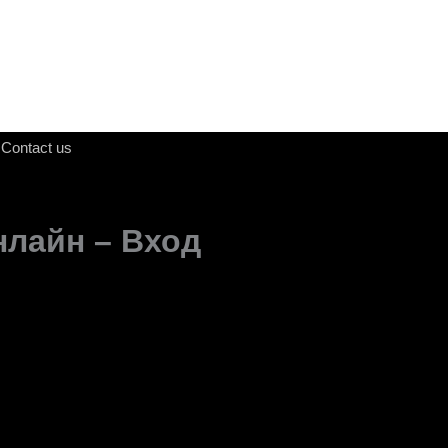
Contact us
нлайн – Вход