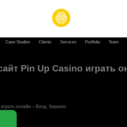
Case Studies
Clients
Services
Portfolio
Team
йт Pin Up Casino играть о
 играть онлайн – Вход, Зеркало