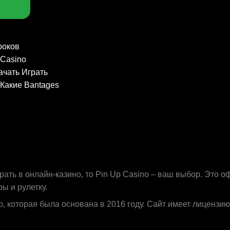
роков
 Casino
ачать Играть
 Какие Вantages
ать в онлайн-казино, то Pin Up Casino – ваш выбор. Это о
ы и рулетку.
, которая была основана в 2016 году. Сайт имеет лицензию