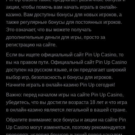
акции, чтобы помочь вам начать играть в онлайн-
казино. Вам доступны бонусы для новых игроков, а
также регулярные бонусы для постоянных игроков.
Это означает, что вы можете получать
дополнительные деньги для игры, просто за
регистрацию на сайте.
Если вы ищете официальный сайт Pin Up Casino, то
вы на правом пути. Официальный сайт Pin Up Casino
доступен на русском языке, и он предлагает широкий
выбор игр, безопасность и бонусы для игроков.
Начните играть в онлайн-казино Pin Up сегодня!
Важно: перед началом игры на сайте Pin Up Casino,
убедитесь, что вы достигли возраста 18 лет и что игра
в онлайн-казино является легальной в вашей стране.
Обратите внимание: все бонусы и акции на сайте Pin
Up Casino могут изменяться, поэтому рекомендуется
проверять условия бонусов и акций перед началом