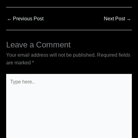
←
Previous Post
Next Post
→
Leave a Comment
Your email address will not be published.
Required fields
are marked
*
Type
here..