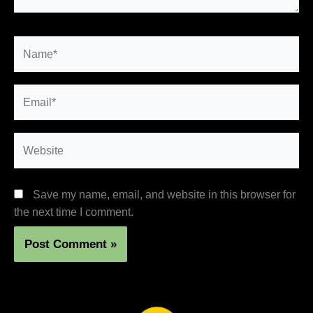
Name*
Email*
Website
Save my name, email, and website in this browser for
the next time I comment.