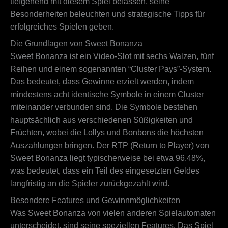
tiefgehend mit diesem Spiel befassen, seine
Besonderheiten beleuchten und strategische Tipps für
erfolgreiches Spielen geben.
Die Grundlagen von Sweet Bonanza
Sweet Bonanza ist ein Video-Slot mit sechs Walzen, fünf
Reihen und einem sogenannten “Cluster Pays”-System.
Das bedeutet, dass Gewinne erzielt werden, indem
mindestens acht identische Symbole in einem Cluster
miteinander verbunden sind. Die Symbole bestehen
hauptsächlich aus verschiedenen Süßigkeiten und
Früchten, wobei die Lollys und Bonbons die höchsten
Auszahlungen bringen. Der RTP (Return to Player) von
Sweet Bonanza liegt typischerweise bei etwa 96.48%,
was bedeutet, dass ein Teil des eingesetzten Geldes
langfristig an die Spieler zurückgezahlt wird.
Besondere Features und Gewinnmöglichkeiten
Was Sweet Bonanza von vielen anderen Spielautomaten
unterscheidet, sind seine speziellen Features. Das Spiel