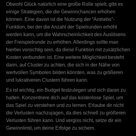
Obwohl Glück natürlich eine große Rolle spielt, gibt es
einige Strategien, die die Gewinnchancen erhöhen
können. Eine davon ist die Nutzung der “Antriebs”-
Funktion, bei der die Anzahl der Spielrunden erhöht
werden kann, um die Wahrscheinlichkeit des Auslösens
der Freispielrunde zu erhöhen. Allerdings sollte man
hierbei vorsichtig sein, da diese Funktion mit zusätzlichen
Kosten verbunden ist. Eine weitere Möglichkeit besteht
darin, auf Cluster zu achten, die sich in der Nähe von
wertvollen Symbolen bilden könnten, was zu größeren
und lukrativeren Clustern führen kann.
Es ist wichtig, ein Budget festzulegen und sich daran zu
halten. Konzentriere dich auf das kostenlose Spiel, um
das Spiel zu verstehen und zu lernen. Erlaube dir nicht
die Verlusten nachzujagen, da dies schnell zu größeren
Verlusten führen kann. Und vergiss nicht, setze dir ein
Gewinnlimit, um deine Erfolge zu sichern.