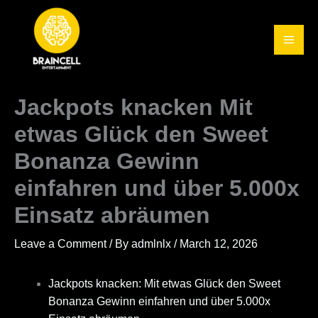
Skip
to
content
Jackpots knacken Mit
etwas Glück den Sweet
Bonanza Gewinn
einfahren und über 5.000x
Einsatz abräumen
Leave a Comment
/ By
admlnlx
/
March 12, 2026
Jackpots knacken: Mit etwas Glück den Sweet
Bonanza Gewinn einfahren und über 5.000x