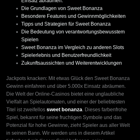
Einsatz abräumen.
Die Grundlagen von Sweet Bonanza
Besondere Features und Gewinnmöglichkeiten
Tipps und Strategien für Sweet Bonanza
Die Bedeutung von verantwortungsbewusstem
Spielen
Sweet Bonanza im Vergleich zu anderen Slots
Spielerlebnis und Benutzerfreundlichkeit
Zukunftsaussichten und Weiterentwicklungen
Jackpots knacken: Mit etwas Glück den Sweet Bonanza
Gewinn einfahren und über 5.000x Einsatz abräumen.
Die Welt der Online-Casinos bietet eine unglaubliche
Vielfalt an Spielautomaten, und einer der beliebtesten
Titel ist zweifellos
sweet bonanza
. Dieses farbenfrohe
Spiel, bekannt für seine fruchtigen Symbole und das
Potenzial für hohe Gewinne, zieht Spieler aus aller Welt
in seinen Bann. Wir werden uns in diesem Artikel