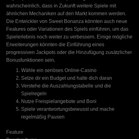
wahrscheinlich, dass in Zukunft weitere Spiele mit
ähnlichen Mechaniken auf den Markt kommen werden.
Die Entwickler von Sweet Bonanza könnten auch neue
Features oder Variationen des Spiels einführen, um das
Spielerlebnis noch weiter zu verbessern. Einige mögliche
Erweiterungen könnten die Einführung eines
progressiven Jackpots oder die Hinzufügung zusätzlicher
Bonusfunktionen sein.
Wähle ein seriöses Online-Casino
Setze dir ein Budget und halte dich daran
Verstehe die Auszahlungstabelle und die
Spielregeln
Nutze Freispielangebote und Boni
Spiele verantwortungsbewusst und mache
regelmäßig Pausen
Feature