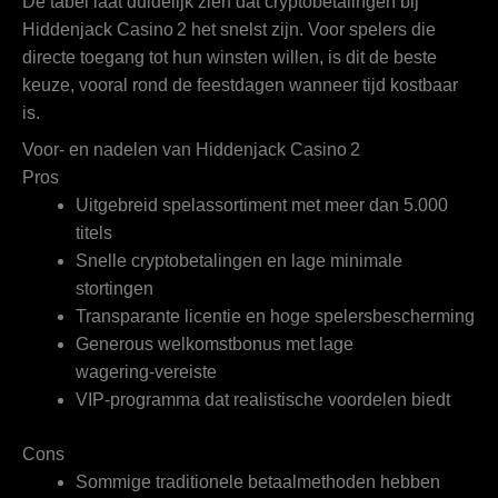
De tabel laat duidelijk zien dat cryptobetalingen bij
Hiddenjack Casino 2 het snelst zijn. Voor spelers die
directe toegang tot hun winsten willen, is dit de beste
keuze, vooral rond de feestdagen wanneer tijd kostbaar
is.
Voor‑ en nadelen van Hiddenjack Casino 2
Pros
Uitgebreid spelassortiment met meer dan 5.000
titels
Snelle cryptobetalingen en lage minimale
stortingen
Transparante licentie en hoge spelersbescherming
Generous welkomstbonus met lage
wagering‑vereiste
VIP‑programma dat realistische voordelen biedt
Cons
Sommige traditionele betaalmethoden hebben