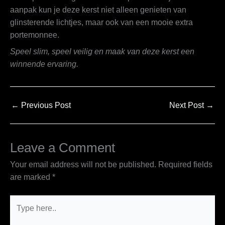
aanpak kun je deze kerst niet alleen genieten van
glinsterende lichtjes, maar ook van een mooie extra
portemonnee.
Speel slim, speel veilig en maak van deze kerst een
winnende ervaring.
←
Previous Post
Next Post
→
Leave a Comment
Your email address will not be published.
Required fields
are marked
*
Type
here..