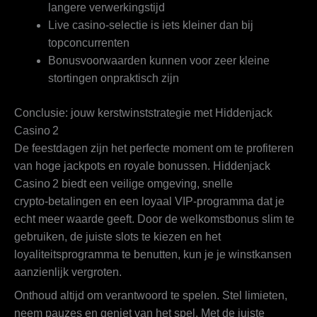
langere verwerkingstijd
Live casino‑selectie is iets kleiner dan bij
topconcurrenten
Bonusvoorwaarden kunnen voor zeer kleine
stortingen onpraktisch zijn
Conclusie: jouw kerstwinststrategie met Hiddenjack
Casino 2
De feestdagen zijn het perfecte moment om te profiteren
van hoge jackpots en royale bonussen. Hiddenjack
Casino 2 biedt een veilige omgeving, snelle
crypto‑betalingen en een loyaal VIP‑programma dat je
echt meer waarde geeft. Door de welkomstbonus slim te
gebruiken, de juiste slots te kiezen en het
loyaliteitsprogramma te benutten, kun je je winstkansen
aanzienlijk vergroten.
Onthoud altijd om verantwoord te spelen. Stel limieten,
neem pauzes en geniet van het spel. Met de juiste