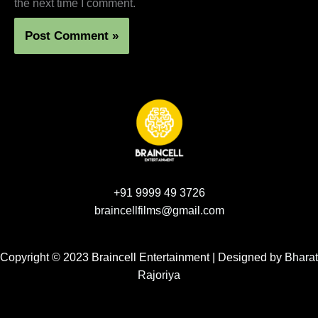
the next time I comment.
+91 9999 49 3726
braincellfilms@gmail.com
Copyright © 2023 Braincell Entertainment | Designed by
Bharat
Rajoriya