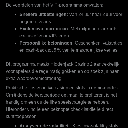
De voordelen van het VIP‑programma omvatten:
Snellere uitbetalingen:
Van 24 uur naar 2 uur voor
hogere niveaus.
Exclusieve toernooien:
Met miljoenen jackpots
exclusief voor VIP‑leden.
Persoonlijke beloningen:
Geschenken, vakanties
en cash‑back tot 5 % van je maandelijkse verlies.
Dit programma maakt Hiddenjack Casino 2 aantrekkelijk
voor spelers die regelmatig gokken en op zoek zijn naar
extra waardevermeerdering.
Praktische tips voor live casino en slots in demo‑modus
Om tijdens de kerstperiode optimaal te profiteren, is het
handig om een duidelijke speelstrategie te hebben.
Hieronder vind je een beknopte checklist die je direct
kunt toepassen.
Analyseer de volatiliteit:
Kies low‑volatility slots