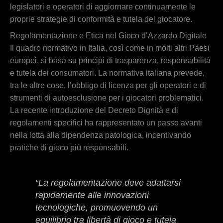
legislatori e operatori di aggiornare continuamente le
proprie strategie di conformità e tutela del giocatore.
Regolamentazione e Etica nel Gioco d’Azzardo Digitale
Il quadro normativo in Italia, così come in molti altri Paesi
europei, si basa su principi di trasparenza, responsabilità
e tutela dei consumatori. La normativa italiana prevede,
tra le altre cose, l’obbligo di licenza per gli operatori e di
strumenti di autoesclusione per i giocatori problematici.
La recente introduzione del Decreto Dignità e di
regolamenti specifici ha rappresentato un passo avanti
nella lotta alla dipendenza patologica, incentivando
pratiche di gioco più responsabili.
“La regolamentazione deve adattarsi
rapidamente alle innovazioni
tecnologiche, promuovendo un
equilibrio tra libertà di gioco e tutela