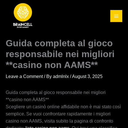
Skip
to
content
Guida completa al gioco
responsabile nei migliori
**casino non AAMS**
Leave a Comment
/ By
admlnlx
/
August 3, 2025
Guida completa al gioco responsabile nei migliori
**casino non AAMS**
Scegliere un casinò online affidabile non è mai stato così
semplice. Se vuoi confrontare rapidamente i migliori
casino non AAMS, visita subito la pagina di confronto