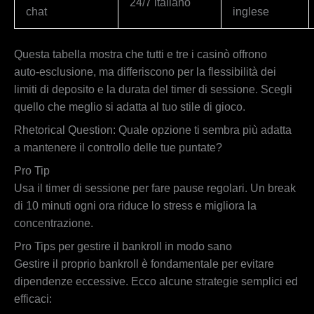
24/7 italiano
chat
inglese
Questa tabella mostra che tutti e tre i casinò offrono
auto‑esclusione, ma differiscono per la flessibilità dei
limiti di deposito e la durata del timer di sessione. Scegli
quello che meglio si adatta al tuo stile di gioco.
Rhetorical Question: Quale opzione ti sembra più adatta
a mantenere il controllo delle tue puntate?
Pro Tip
Usa il timer di sessione per fare pause regolari. Un break
di 10 minuti ogni ora riduce lo stress e migliora la
concentrazione.
Pro Tips per gestire il bankroll in modo sano
Gestire il proprio bankroll è fondamentale per evitare
dipendenze eccessive. Ecco alcune strategie semplici ed
efficaci: