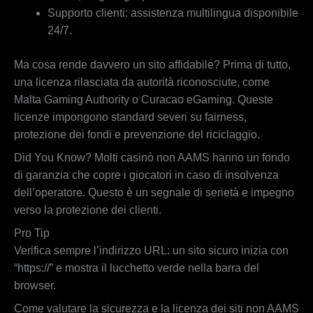
Supporto clienti: assistenza multilingua disponibile
24/7.
Ma cosa rende davvero un sito affidabile? Prima di tutto,
una licenza rilasciata da autorità riconosciute, come
Malta Gaming Authority o Curacao eGaming. Queste
licenze impongono standard severi su fairness,
protezione dei fondi e prevenzione del riciclaggio.
Did You Know? Molti casinò non AAMS hanno un fondo
di garanzia che copre i giocatori in caso di insolvenza
dell’operatore. Questo è un segnale di serietà e impegno
verso la protezione dei clienti.
Pro Tip
Verifica sempre l’indirizzo URL: un sito sicuro inizia con
“https://” e mostra il lucchetto verde nella barra del
browser.
Come valutare la sicurezza e la licenza dei siti non AAMS