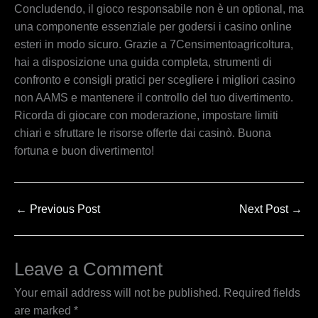
Concludendo, il gioco responsabile non è un optional, ma
una componente essenziale per godersi i casino online
esteri in modo sicuro. Grazie a 7Censimentoagricoltura,
hai a disposizione una guida completa, strumenti di
confronto e consigli pratici per scegliere i migliori casino
non AAMS e mantenere il controllo del tuo divertimento.
Ricorda di giocare con moderazione, impostare limiti
chiari e sfruttare le risorse offerte dai casinò. Buona
fortuna e buon divertimento!
←
Previous Post
Next Post
→
Leave a Comment
Your email address will not be published.
Required fields
are marked
*