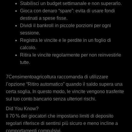
Stabilisci un budget settimanale e non superarlo.
Gioca con denaro “spare”: evita di usare fondi
destinati a spese fisse.
Dividi il bankroll in piccole porzioni per ogni
sessione.
Registra le vincite e le perdite in un foglio di
calcolo.
Ritira le vincite regolarmente per non reinvestirle
tutte.
7Censimentoagricoltura raccomanda di utilizzare
l’opzione “Ritiro automatico” quando il saldo supera una
certa soglia. In questo modo, le vincite vengono trasferite
sul tuo conto bancario senza ulteriori rischi.
Did You Know?
Il 70 % dei giocatori che impostano limiti di deposito
regolari riferisce di sentirsi più sicuro e meno incline a
comportamenti compulsivi.