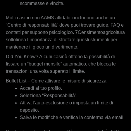
scommesse e vincite.
Molti casino non AAMS affidabili includono anche un
“Centro di responsabilità” dove puoi trovare guide, FAQ e
contatti per supporto psicologico. 7Censimentoagricoltura
sottolinea l’importanza di sfruttare questi strumenti per
mantenere il gioco un divertimento.
Did You Know? Alcuni casinò offrono la possibilità di
fissare un “budget mensile” automatico, che blocca le
transazioni una volta superato il limite.
Bullet List – Come attivare le misure di sicurezza
Accedi al tuo profilo.
Seleziona “Responsabilità”.
Attiva l’auto‑esclusione o imposta un limite di
deposito.
Salva le modifiche e verifica la conferma via email.