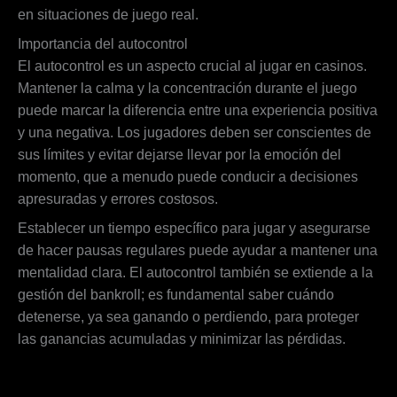
en situaciones de juego real.
Importancia del autocontrol
El autocontrol es un aspecto crucial al jugar en casinos.
Mantener la calma y la concentración durante el juego
puede marcar la diferencia entre una experiencia positiva
y una negativa. Los jugadores deben ser conscientes de
sus límites y evitar dejarse llevar por la emoción del
momento, que a menudo puede conducir a decisiones
apresuradas y errores costosos.
Establecer un tiempo específico para jugar y asegurarse
de hacer pausas regulares puede ayudar a mantener una
mentalidad clara. El autocontrol también se extiende a la
gestión del bankroll; es fundamental saber cuándo
detenerse, ya sea ganando o perdiendo, para proteger
las ganancias acumuladas y minimizar las pérdidas.