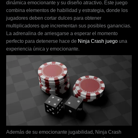
dinámica emocionante y su diseño atractivo. Este juego
combina elementos de habilidad y estrategia, donde los
jugadores deben cortar dulces para obtener
multiplicadores que incrementan sus posibles ganancias.
La adrenalina de arriesgarse a esperar el momento
perfecto para detenerse hace de
Ninja Crash juego
una
experiencia única y emocionante.
Además de su emocionante jugabilidad, Ninja Crash