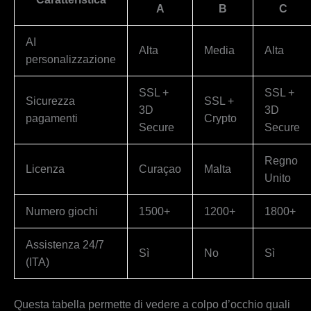
A
B
C
AI
Alta
Media
Alta
personalizzazione
SSL +
SSL +
Sicurezza
SSL +
3D
3D
pagamenti
Crypto
Secure
Secure
Regno
Licenza
Curaçao
Malta
Unito
Numero giochi
1500+
1200+
1800+
Assistenza 24/7
Sì
No
Sì
(ITA)
Questa tabella permette di vedere a colpo d’occhio quali