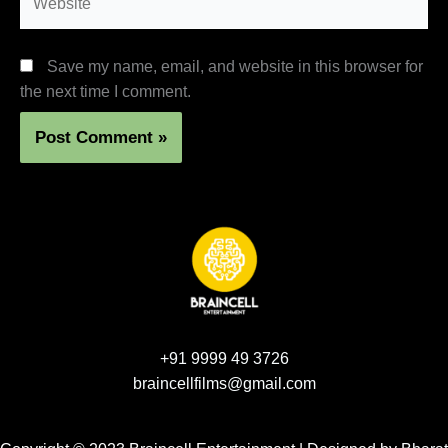
Save my name, email, and website in this browser for
the next time I comment.
+91 9999 49 3726
braincellfilms@gmail.com