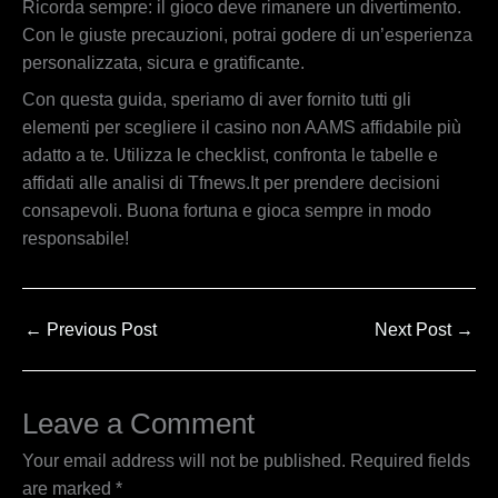
Ricorda sempre: il gioco deve rimanere un divertimento.
Con le giuste precauzioni, potrai godere di un’esperienza
personalizzata, sicura e gratificante.
Con questa guida, speriamo di aver fornito tutti gli
elementi per scegliere il casino non AAMS affidabile più
adatto a te. Utilizza le checklist, confronta le tabelle e
affidati alle analisi di Tfnews.It per prendere decisioni
consapevoli. Buona fortuna e gioca sempre in modo
responsabile!
←
Previous Post
Next Post
→
Leave a Comment
Your email address will not be published.
Required fields
are marked
*