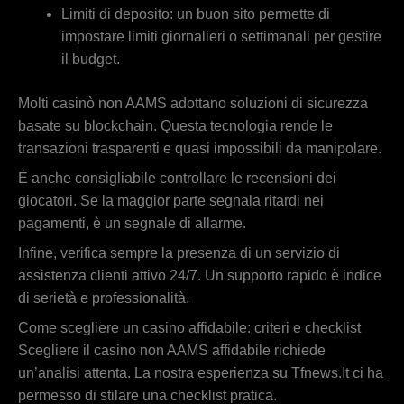
Limiti di deposito: un buon sito permette di
impostare limiti giornalieri o settimanali per gestire
il budget.
Molti casinò non AAMS adottano soluzioni di sicurezza
basate su blockchain. Questa tecnologia rende le
transazioni trasparenti e quasi impossibili da manipolare.
È anche consigliabile controllare le recensioni dei
giocatori. Se la maggior parte segnala ritardi nei
pagamenti, è un segnale di allarme.
Infine, verifica sempre la presenza di un servizio di
assistenza clienti attivo 24/7. Un supporto rapido è indice
di serietà e professionalità.
Come scegliere un casino affidabile: criteri e checklist
Scegliere il casino non AAMS affidabile richiede
un’analisi attenta. La nostra esperienza su Tfnews.It ci ha
permesso di stilare una checklist pratica.