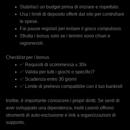
Stabilisci un budget prima di iniziare e rispettalo.
Usa i limiti di deposito offerti dal sito per controllare
le spese.
Fai pause regolari per evitare il gioco compulsivo.
Sfrutta i bonus solo se i termini sono chiari e
ragionevoli.
Checklist per i bonus
✅ Requisiti di scommessa ≤ 30x
✅ Valida per tutti i giochi o specifici?
✅ Scadenza entro 30 giorni
✅ Limite di prelievo compatibile con il tuo bankroll
Inoltre, è importante conoscere i propri diritti. Se senti di
aver sviluppato una dipendenza, molti casinò offrono
strumenti di auto‑esclusione e link a organizzazioni di
supporto.