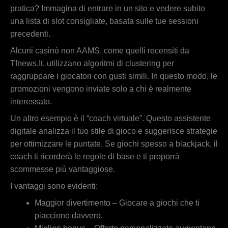
pratica? Immagina di entrare in un sito e vedere subito
una lista di slot consigliate, basata sulle tue sessioni
precedenti.
Alcuni casinò non AAMS, come quelli recensiti da
Tfnews.It, utilizzano algoritmi di clustering per
raggruppare i giocatori con gusti simili. In questo modo, le
promozioni vengono inviate solo a chi è realmente
interessato.
Un altro esempio è il “coach virtuale”. Questo assistente
digitale analizza il tuo stile di gioco e suggerisce strategie
per ottimizzare le puntate. Se giochi spesso a blackjack, il
coach ti ricorderà le regole di base e ti proporrà
scommesse più vantaggiose.
I vantaggi sono evidenti:
Maggior divertimento – Giocare a giochi che ti
piacciono davvero.