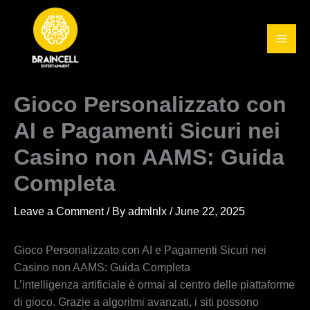
Skip
to
content
Gioco Personalizzato con
AI e Pagamenti Sicuri nei
Casino non AAMS: Guida
Completa
Leave a Comment
/ By
admlnlx
/
June 22, 2025
Gioco Personalizzato con AI e Pagamenti Sicuri nei
Casino non AAMS: Guida Completa
L’intelligenza artificiale è ormai al centro delle piattaforme
di gioco. Grazie a algoritmi avanzati, i siti possono