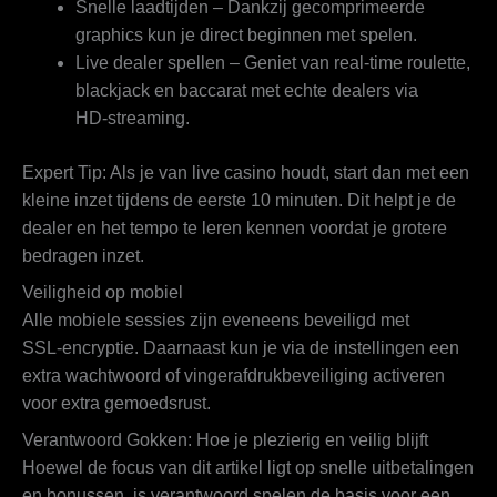
Snelle laadtijden – Dankzij gecomprimeerde
graphics kun je direct beginnen met spelen.
Live dealer spellen – Geniet van real‑time roulette,
blackjack en baccarat met echte dealers via
HD‑streaming.
Expert Tip: Als je van live casino houdt, start dan met een
kleine inzet tijdens de eerste 10 minuten. Dit helpt je de
dealer en het tempo te leren kennen voordat je grotere
bedragen inzet.
Veiligheid op mobiel
Alle mobiele sessies zijn eveneens beveiligd met
SSL‑encryptie. Daarnaast kun je via de instellingen een
extra wachtwoord of vingerafdrukbeveiliging activeren
voor extra gemoedsrust.
Verantwoord Gokken: Hoe je plezierig en veilig blijft
Hoewel de focus van dit artikel ligt op snelle uitbetalingen
en bonussen, is verantwoord spelen de basis voor een