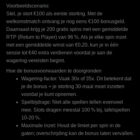
Voorbeeldscenario:
Stel, je stort €100 als eerste storting. Met de
welkomstmatch ontvang je nog eens €100 bonusgeld.
Daarnaast krijg je 200 gratis spins met een gemiddelde
RTP (Return to Player) van 96 %. Als je elke spin inzet
met een gemiddelde winst van €0,20, kun je in één
sessie tot €40 extra verdienen voordat je aan de
wagering‑vereisten begint.
Hoe de bonusvoorwaarden te doorgronden
Wagering‑factor: Vaak 30x of 35x. Dit betekent dat
je de bonus + je storting 30‑maal moet inzetten
voordat je kunt opnemen.
Spelbijdrage: Niet alle spellen tellen evenveel
mee. Slots dragen meestal 100 % bij, tafelspellen
10‑20 %.
Maximale inzet: Houd de limiet per spin in de
gaten; overschrijding kan de bonus laten vervallen.