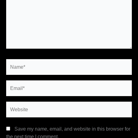
Name*
Email*
Website
Save my name, email, and website in this browser for
the next time I comment.