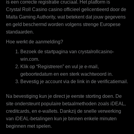
is een correcte registratie cruciaal. Het platform is
Crystal Roll Casino casino officieel gelicentieerd door de
Malta Gaming Authority, wat betekent dat jouw gegevens
en geld beschermd worden volgens strenge Europese
standaarden.
Hoe werkt de aanmelding?
Bezoek de startpagina van crystalrollcasino-
win.com.
Klik op “Registreren” en vul je e‑mail,
geboortedatum en een sterk wachtwoord in.
Bevestig je account via de link in de verificatiemail.
Na bevestiging kun je direct je eerste storting doen. De
site ondersteunt populaire betaalmethoden zoals iDEAL,
creditcards, en e‑wallets. Dankzij de snelle verwerking
van iDEAL‑betalingen kun je binnen enkele minuten
beginnen met spelen.