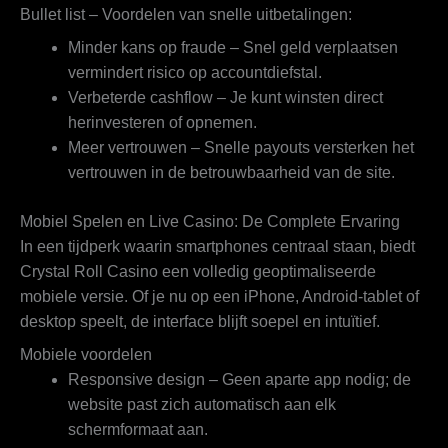
Bullet list – Voordelen van snelle uitbetalingen:
Minder kans op fraude – Snel geld verplaatsen
vermindert risico op accountdiefstal.
Verbeterde cashflow – Je kunt winsten direct
herinvesteren of opnemen.
Meer vertrouwen – Snelle payouts versterken het
vertrouwen in de betrouwbaarheid van de site.
Mobiel Spelen en Live Casino: De Complete Ervaring
In een tijdperk waarin smartphones centraal staan, biedt
Crystal Roll Casino een volledig geoptimaliseerde
mobiele versie. Of je nu op een iPhone, Android‑tablet of
desktop speelt, de interface blijft soepel en intuïtief.
Mobiele voordelen
Responsive design – Geen aparte app nodig; de
website past zich automatisch aan elk
schermformaat aan.