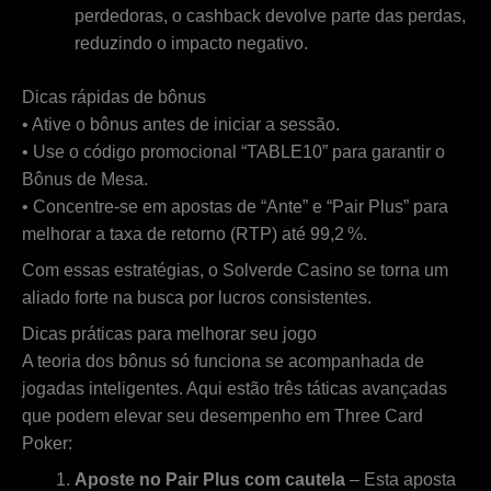
perdedoras, o cashback devolve parte das perdas,
reduzindo o impacto negativo.
Dicas rápidas de bônus
• Ative o bônus antes de iniciar a sessão.
• Use o código promocional “TABLE10” para garantir o
Bônus de Mesa.
• Concentre‑se em apostas de “Ante” e “Pair Plus” para
melhorar a taxa de retorno (RTP) até 99,2 %.
Com essas estratégias, o Solverde Casino se torna um
aliado forte na busca por lucros consistentes.
Dicas práticas para melhorar seu jogo
A teoria dos bônus só funciona se acompanhada de
jogadas inteligentes. Aqui estão três táticas avançadas
que podem elevar seu desempenho em Three Card
Poker:
Aposte no Pair Plus com cautela
– Esta aposta