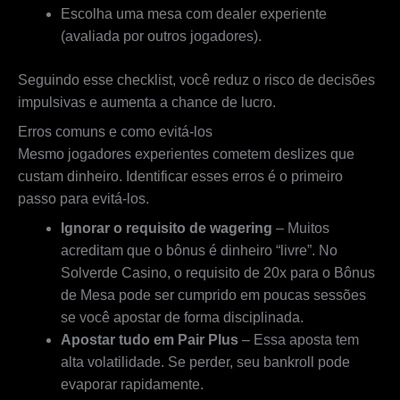
Escolha uma mesa com dealer experiente
(avaliada por outros jogadores).
Seguindo esse checklist, você reduz o risco de decisões
impulsivas e aumenta a chance de lucro.
Erros comuns e como evitá‑los
Mesmo jogadores experientes cometem deslizes que
custam dinheiro. Identificar esses erros é o primeiro
passo para evitá‑los.
Ignorar o requisito de wagering
– Muitos
acreditam que o bônus é dinheiro “livre”. No
Solverde Casino, o requisito de 20x para o Bônus
de Mesa pode ser cumprido em poucas sessões
se você apostar de forma disciplinada.
Apostar tudo em Pair Plus
– Essa aposta tem
alta volatilidade. Se perder, seu bankroll pode
evaporar rapidamente.