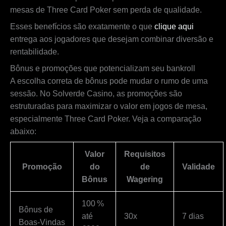
mesas de Three Card Poker sem perda de qualidade.
Esses benefícios são exatamente o que
clique aqui
entrega aos jogadores que desejam combinar diversão e
rentabilidade.
Bônus e promoções que potencializam seu bankroll
A escolha correta de bônus pode mudar o rumo de uma
sessão. No Solverde Casino, as promoções são
estruturadas para maximizar o valor em jogos de mesa,
especialmente Three Card Poker. Veja a comparação
abaixo:
Valor
Requisitos
Promoção
do
de
Validade
Bônus
Wagering
100 %
Bônus de
até
30x
7 dias
Boas‑Vindas