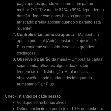
paga apenas quando você forma um par ou
melhor. O RTP varia de 84 % a 99 % dependendo
da mão. Jogar com pares baixos pode ser
arriscado; prefira apostar quando o baralho está
“quente”.
Controle o tamanho da aposta
– Mantenha a
aposta principal (Ante) constante e ajuste o Pair
Plus conforme seu saldo. Isso evita grandes
oscilações.
Observe o padrão da mesa
– Embora as cartas
sejam embaralhadas, alguns dealers têm
tendências de distribuição. Anotar essas
observações pode ajudar a decidir quando
aumentar o Pair Plus.
Checklist antes de cada sessão
Verifique se há bônus ativos.
Defina um limite de perda (ex.: 10 % do bankroll).