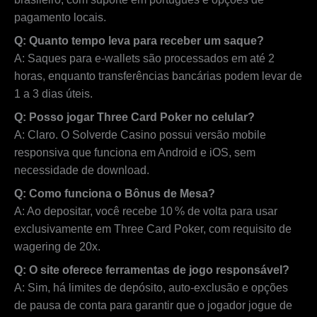
pagamento locais.
Q: Quanto tempo leva para receber um saque?
A: Saques para e‑wallets são processados em até 2
horas, enquanto transferências bancárias podem levar de
1 a 3 dias úteis.
Q: Posso jogar Three Card Poker no celular?
A: Claro. O Solverde Casino possui versão mobile
responsiva que funciona em Android e iOS, sem
necessidade de download.
Q: Como funciona o Bônus de Mesa?
A: Ao depositar, você recebe 10 % de volta para usar
exclusivamente em Three Card Poker, com requisito de
wagering de 20x.
Q: O site oferece ferramentas de jogo responsável?
A: Sim, há limites de depósito, auto‑exclusão e opções
de pausa de conta para garantir que o jogador jogue de