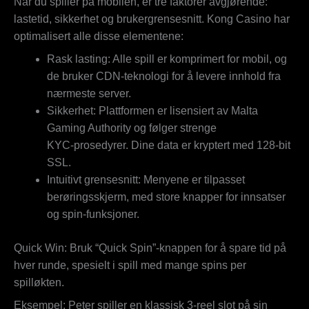
Når du spiller på mobilen, er tre faktorer avgjørende:
lastetid, sikkerhet og brukergrensesnitt. Kong Casino har
optimalisert alle disse elementene:
Rask lasting: Alle spill er komprimert for mobil, og
de bruker CDN‑teknologi for å levere innhold fra
nærmeste server.
Sikkerhet: Plattformen er lisensiert av Malta
Gaming Authority og følger strenge
KYC‑prosedyrer. Dine data er kryptert med 128‑bit
SSL.
Intuitivt grensesnitt: Menyene er tilpasset
berøringsskjerm, med store knapper for innsatser
og spin‑funksjoner.
Quick Win: Bruk “Quick Spin”-knappen for å spare tid på
hver runde, spesielt i spill med mange spins per
spilløkten.
Eksempel: Peter spiller en klassisk 3-reel slot på sin