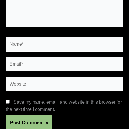
Name*
Email*
Website
Save my name, email, and website in this browser for
the next time I comment.