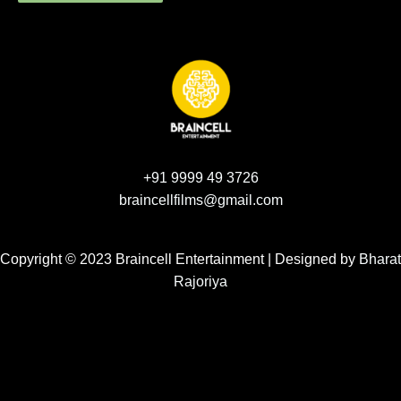
+91 9999 49 3726
braincellfilms@gmail.com
Copyright © 2023 Braincell Entertainment | Designed by
Bharat
Rajoriya