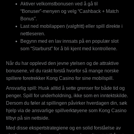
Aktiver velkomstbonusen ved å gå til
“Bonuser”‑menyen og velg “Cashback + Match
Bonus”.
Last ned mobilappen (valgfritt) eller spill direkte i
nettleseren.
Begynn med en lav innsats på en populær slot
som “Starburst” for å bli kjent med kontrollene.
Når du har opplevd den jevne ytelsen og de attraktive
bonusene, vil du raskt forstå hvorfor så mange norske
spillere foretrekker Kong Casino for sine mobilspill.
Ansvarlig spill: Husk alltid å sette grenser for både tid og
penger. Spill for underholdning, ikke som en inntektskilde.
Dersom du føler at spillingen påvirker hverdagen din, søk
hjelp via de ansvarlige spillverktøyene som Kong Casino
tilbyr på sin nettside.
Med disse ekspertstrategiene og en solid forståelse av