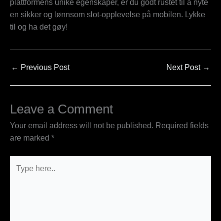
plattformens unike egenskaper, er du godt rustet til å nyte
en sikker og lønnsom slot‑opplevelse på mobilen. Lykke
til og ha det gøy!
←
Previous Post
Next Post
→
Leave a Comment
Your email address will not be published.
Required fields
are marked
*
Type
here..