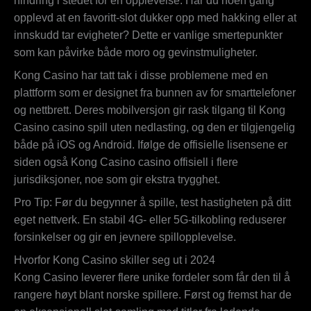
hindring i stedet for en opplevelse. Har du noen gang
opplevd at en favoritt‑slot dukker opp med hakking eller at
innskudd tar evigheter? Dette er vanlige smertepunkter
som kan påvirke både moro og gevinstmuligheter.
Kong Casino har tatt tak i disse problemene med en
plattform som er designet fra bunnen av for smarttelefoner
og nettbrett. Deres mobilversjon gir rask tilgang til Kong
Casino casino spill uten nedlasting, og den er tilgjengelig
både på iOS og Android. Ifølge de offisielle lisensene er
siden også Kong Casino casino offisiell i flere
jurisdiksjoner, noe som gir ekstra trygghet.
Pro Tip: Før du begynner å spille, test hastigheten på ditt
eget nettverk. En stabil 4G‑ eller 5G‑tilkobling reduserer
forsinkelser og gir en jevnere spillopplevelse.
Hvorfor Kong Casino skiller seg ut i 2024
Kong Casino leverer flere unike fordeler som får den til å
rangere høyt blant norske spillere. Først og fremst har de