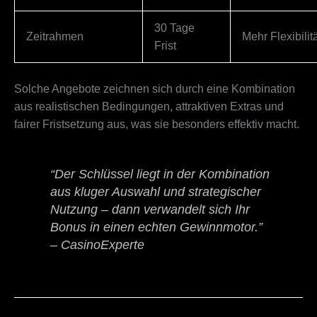
30 Tage
Zeitrahmen
Mehr Flexibilit
Frist
Solche Angebote zeichnen sich durch eine Kombination
aus realistischen Bedingungen, attraktiven Extras und
fairer Fristsetzung aus, was sie besonders effektiv macht.
“Der Schlüssel liegt in der Kombination
aus kluger Auswahl und strategischer
Nutzung – dann verwandelt sich Ihr
Bonus in einen echten Gewinnmotor.”
– CasinoExperte