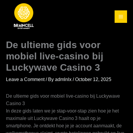
Skip
to
content
De ultieme gids voor
mobiel live‑casino bij
Luckywave Casino 3
Leave a Comment
/ By
admlnlx
/
October 12, 2025
De ultieme gids voor mobiel live‑casino bij Luckywave
Casino 3
In deze gids laten we je stap‑voor‑stap zien hoe je het
maximale uit Luckywave Casino 3 haalt op je
smartphone. Je ontdekt hoe je je account aanmaakt, de