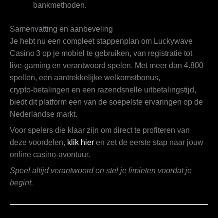
bankmethoden.
Samenvatting en aanbeveling
Je hebt nu een compleet stappenplan om Luckywave
Casino 3 op je mobiel te gebruiken, van registratie tot
live‑gaming en verantwoord spelen. Met meer dan 4.800
spellen, een aantrekkelijke welkomstbonus,
crypto‑betalingen en een razendsnelle uitbetalingstijd,
biedt dit platform een van de soepelste ervaringen op de
Nederlandse markt.
Voor spelers die klaar zijn om direct te profiteren van
deze voordelen,
klik hier
en zet de eerste stap naar jouw
online casino‑avontuur.
Speel altijd verantwoord en stel je limieten voordat je
begint.