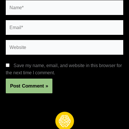
Name*
Email*
Website
Save my name, email, and website in this browser for
the next time I comment.