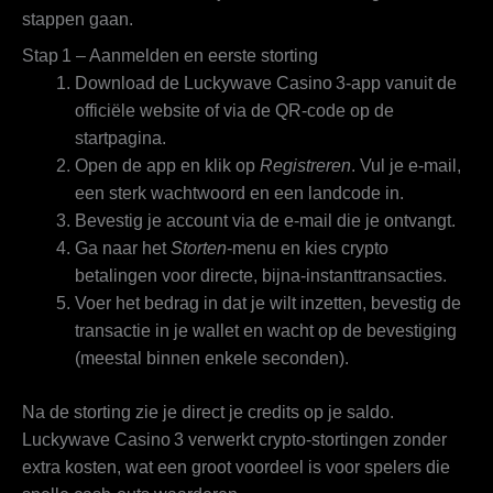
stappen gaan.
Stap 1 – Aanmelden en eerste storting
Download de Luckywave Casino 3‑app vanuit de
officiële website of via de QR‑code op de
startpagina.
Open de app en klik op
Registreren
. Vul je e‑mail,
een sterk wachtwoord en een landcode in.
Bevestig je account via de e‑mail die je ontvangt.
Ga naar het
Storten
‑menu en kies crypto
betalingen voor directe, bijna‑instanttransacties.
Voer het bedrag in dat je wilt inzetten, bevestig de
transactie in je wallet en wacht op de bevestiging
(meestal binnen enkele seconden).
Na de storting zie je direct je credits op je saldo.
Luckywave Casino 3 verwerkt crypto‑stortingen zonder
extra kosten, wat een groot voordeel is voor spelers die