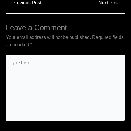
←
Previous Post
Next Post
→
Leave a Comment
Your email address will not be published.
Required fields
are marked
*
Type
here..