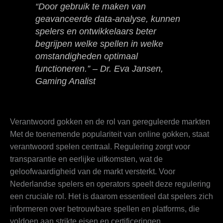
“Door gebruik te maken van
geavanceerde data-analyse, kunnen
spelers en ontwikkelaars beter
begrijpen welke spellen in welke
omstandigheden optimaal
functioneren.” – Dr. Eva Jansen,
Gaming Analist
Verantwoord gokken en de rol van gereguleerde markten
Met de toenemende populariteit van online gokken, staat
verantwoord spelen centraal. Regulering zorgt voor
transparantie en eerlijke uitkomsten, wat de
geloofwaardigheid van de markt versterkt. Voor
Nederlandse spelers en operators speelt deze regulering
een cruciale rol. Het is daarom essentieel dat spelers zich
informeren over betrouwbare spellen en platforms, die
voldoen aan strikte eisen en certificeringen.