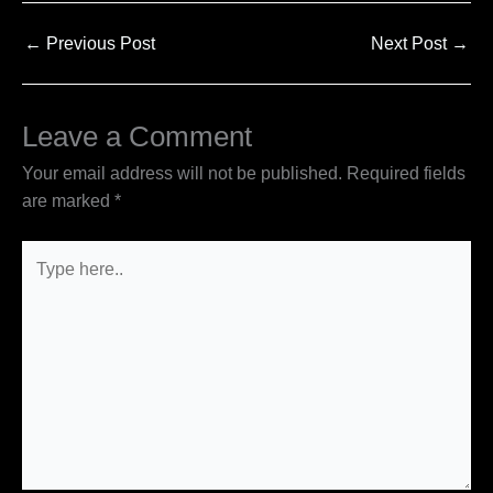
←
Previous Post
Next Post
→
Leave a Comment
Your email address will not be published.
Required fields
are marked
*
Type
here..