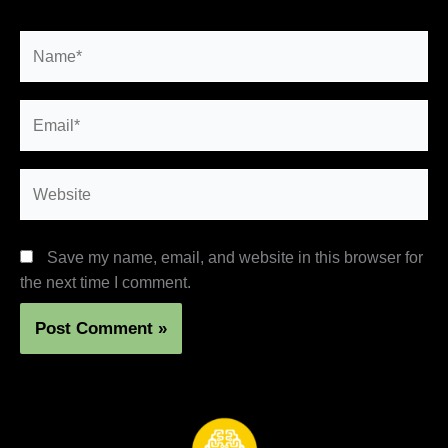
Name*
Email*
Website
Save my name, email, and website in this browser for
the next time I comment.