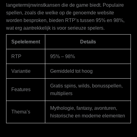
langetermijnwinstkansen die de game biedt. Populaire
spellen, zoals die welke op de genoemde website
worden besproken, bieden RTP’s tussen 95% en 98%,
wat erg aantrekkelijk is voor serieuze spelers.
Spelelement
Details
RTP
95% – 98%
Variantie
Gemiddeld tot hoog
Gratis spins, wilds, bonusspellen,
Features
multipliers
Mythologie, fantasy, avonturen,
Thema’s
historische en moderne elementen