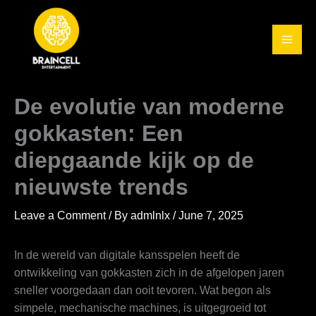
Skip
to
content
De evolutie van moderne
gokkasten: Een
diepgaande kijk op de
nieuwste trends
Leave a Comment
/ By
admlnlx
/
June 7, 2025
In de wereld van digitale kansspelen heeft de
ontwikkeling van gokkasten zich in de afgelopen jaren
sneller voorgedaan dan ooit tevoren. Wat begon als
simpele, mechanische machines, is uitgegroeid tot