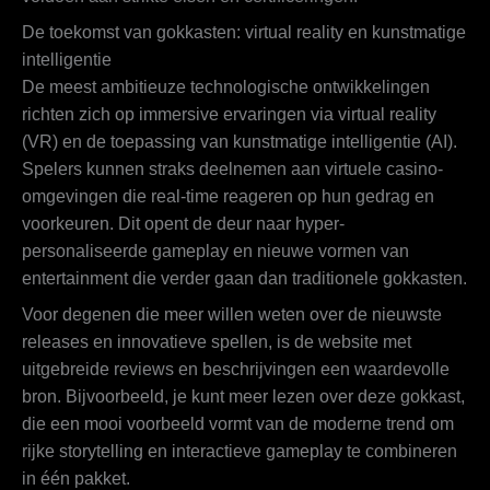
De toekomst van gokkasten: virtual reality en kunstmatige
intelligentie
De meest ambitieuze technologische ontwikkelingen
richten zich op immersive ervaringen via virtual reality
(VR) en de toepassing van kunstmatige intelligentie (AI).
Spelers kunnen straks deelnemen aan virtuele casino-
omgevingen die real-time reageren op hun gedrag en
voorkeuren. Dit opent de deur naar hyper-
personaliseerde gameplay en nieuwe vormen van
entertainment die verder gaan dan traditionele gokkasten.
Voor degenen die meer willen weten over de nieuwste
releases en innovatieve spellen, is de website met
uitgebreide reviews en beschrijvingen een waardevolle
bron. Bijvoorbeeld, je kunt meer lezen over deze gokkast,
die een mooi voorbeeld vormt van de moderne trend om
rijke storytelling en interactieve gameplay te combineren
in één pakket.