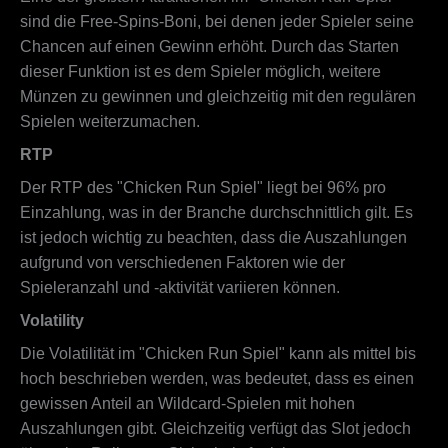
sind die Free-Spins-Boni, bei denen jeder Spieler seine
Chancen auf einen Gewinn erhöht. Durch das Starten
dieser Funktion ist es dem Spieler möglich, weitere
Münzen zu gewinnen und gleichzeitig mit den regulären
Spielen weiterzumachen.
RTP
Der RTP des "Chicken Run Spiel" liegt bei 96% pro
Einzahlung, was in der Branche durchschnittlich gilt. Es
ist jedoch wichtig zu beachten, dass die Auszahlungen
aufgrund von verschiedenen Faktoren wie der
Spieleranzahl und -aktivität variieren können.
Volatility
Die Volatilität im "Chicken Run Spiel" kann als mittel bis
hoch beschrieben werden, was bedeutet, dass es einen
gewissen Anteil an Wildcard-Spielen mit hohen
Auszahlungen gibt. Gleichzeitig verfügt das Slot jedoch