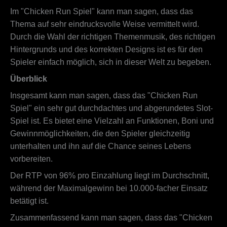
Im "Chicken Run Spiel" kann man sagen, dass das
Thema auf sehr eindrucksvolle Weise vermittelt wird.
Durch die Wahl der richtigen Themenmusik, des richtigen
Hintergrunds und des korrekten Designs ist es für den
Spieler einfach möglich, sich in dieser Welt zu begeben.
Überblick
Insgesamt kann man sagen, dass das "Chicken Run
Spiel" ein sehr gut durchdachtes und abgerundetes Slot-
Spiel ist. Es bietet eine Vielzahl an Funktionen, Boni und
Gewinnmöglichkeiten, die den Spieler gleichzeitig
unterhalten und ihn auf die Chance seines Lebens
vorbereiten.
Der RTP von 96% pro Einzahlung liegt im Durchschnitt,
während der Maximalgewinn bei 10.000-facher Einsatz
betätigt ist.
Zusammenfassend kann man sagen, dass das "Chicken