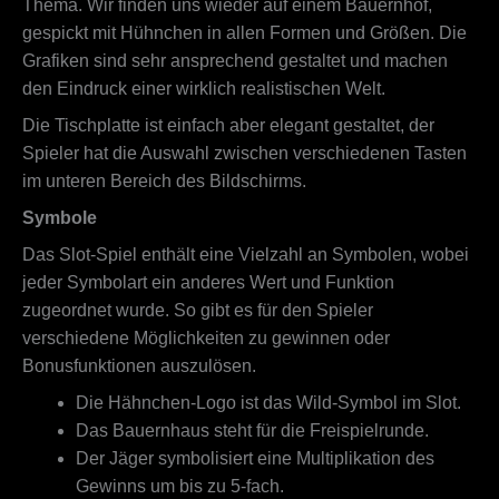
Thema. Wir finden uns wieder auf einem Bauernhof,
gespickt mit Hühnchen in allen Formen und Größen. Die
Grafiken sind sehr ansprechend gestaltet und machen
den Eindruck einer wirklich realistischen Welt.
Die Tischplatte ist einfach aber elegant gestaltet, der
Spieler hat die Auswahl zwischen verschiedenen Tasten
im unteren Bereich des Bildschirms.
Symbole
Das Slot-Spiel enthält eine Vielzahl an Symbolen, wobei
jeder Symbolart ein anderes Wert und Funktion
zugeordnet wurde. So gibt es für den Spieler
verschiedene Möglichkeiten zu gewinnen oder
Bonusfunktionen auszulösen.
Die Hähnchen-Logo ist das Wild-Symbol im Slot.
Das Bauernhaus steht für die Freispielrunde.
Der Jäger symbolisiert eine Multiplikation des
Gewinns um bis zu 5-fach.