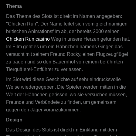
Thema
Das Thema des Slots ist direkt im Namen angegeben:
"Chicken Run". Der Name leitet sich vom gleichnamigen
britischen Animationsfilm ab, der bereits 2000 seinen
Chicken Run casino
Weg in unsere Herzen gefunden hat.
Im Film geht es um ein Hähnchen namens Ginger, das
versucht mit seinem Freund Rocky, einen Flugzeugflügel
zu bauen und so den Bauernhof von einem berühmten
Tierquälerei-Entführer zu verlassen.
Im Slot wird diese Geschichte auf sehr eindrucksvolle
Weise wiedergegeben. Die Spieler werden mitten in die
Welt der Hähnchen gerissen, wo sie versuchen müssen,
Freunde und Verbündete zu finden, um gemeinsam
gegen den Jäger voranzukommen.
Design
Das Design des Slots ist direkt im Einklang mit dem