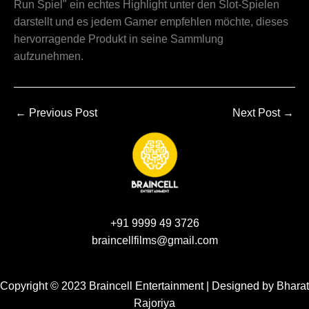
Run Spiel" ein echtes Highlight unter den Slot-Spielen
darstellt und es jedem Gamer empfehlen möchte, dieses
hervorragende Produkt in seine Sammlung
aufzunehmen.
←
Previous Post
Next Post
→
+91 9999 49 3726
braincellfilms@gmail.com
Copyright © 2023 Braincell Entertainment | Designed by
Bharat
Rajoriya