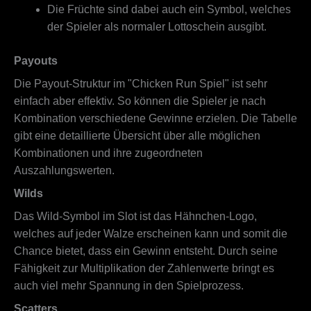
Die Früchte sind dabei auch ein Symbol, welches
der Spieler als normaler Lottoschein ausgibt.
Payouts
Die Payout-Struktur im "Chicken Run Spiel" ist sehr
einfach aber effektiv. So können die Spieler je nach
Kombination verschiedene Gewinne erzielen. Die Tabelle
gibt eine detaillierte Übersicht über alle möglichen
Kombinationen und ihre zugeordneten
Auszahlungswerten.
Wilds
Das Wild-Symbol im Slot ist das Hähnchen-Logo,
welches auf jeder Walze erscheinen kann und somit die
Chance bietet, dass ein Gewinn entsteht. Durch seine
Fähigkeit zur Multiplikation der Zahlenwerte bringt es
auch viel mehr Spannung in den Spielprozess.
Scatters