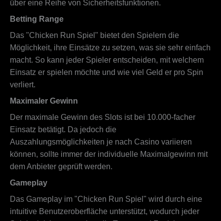
über eine Reihe von Sicherheitsfunktionen.
Betting Range
Das "Chicken Run Spiel" bietet den Spielern die
Möglichkeit, ihre Einsätze zu setzen, was sie sehr einfach
macht. So kann jeder Spieler entscheiden, mit welchem
Einsatz er spielen möchte und wie viel Geld er pro Spin
verliert.
Maximaler Gewinn
Der maximale Gewinn des Slots ist bei 10.000-facher
Einsatz betätigt. Da jedoch die
Auszahlungsmöglichkeiten je nach Casino variieren
können, sollte immer der individuelle Maximalgewinn mit
dem Anbieter geprüft werden.
Gameplay
Das Gameplay im "Chicken Run Spiel" wird durch eine
intuitive Benutzeroberfläche unterstützt, wodurch jeder