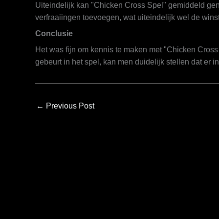
Uiteindelijk kan "Chicken Cross Spel" gemiddeld gen
verfraaiingen toevoegen, wat uiteindelijk wel de wi
Conclusie
Het was fijn om kennis te maken met "Chicken Cross S
gebeurt in het spel, kan men duidelijk stellen dat 
←
Previous Post