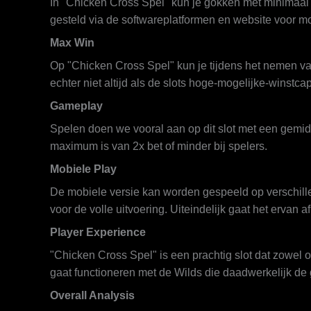
In "Chicken Cross Spel" kun je gokken met minimaal
gesteld via de softwareplatformen en website voor mo
Max Win
Op "Chicken Cross Spel" kun je tijdens het nemen va
echter niet altijd als de slots hoge-mogelijke-winstcap
Gameplay
Spelen doen we vooral aan op dit slot met een gemidd
maximum is van 2x bet of minder bij spelers.
Mobiele Play
De mobiele versie kan worden gespeeld op verschillen
voor de volle uitvoering. Uiteindelijk gaat het ervan a
Player Experience
"Chicken Cross Spel" is een prachtig slot dat zowel 
gaat functioneren met de Wilds die daadwerkelijk d
Overall Analysis