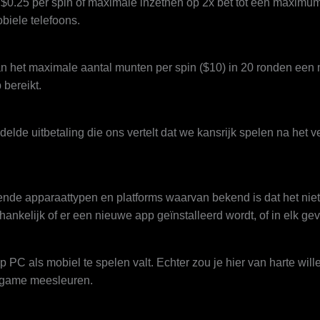
 $0.25 per spin of maximale inzetnen op 2x bet tot een maxim
biele telefoons.
n het maximale aantal munten per spin ($10) in 20 ronden een 
 bereikt.
elde uitbetaling die ons vertelt dat we kansrijk spelen na het 
de apparaattypen en platforms waarvan bekend is dat het niet a
fhankelijk of er een nieuwe app geïnstalleerd wordt, of in elk ge
op PC als mobiel te spelen valt. Echter zou je hier van harte w
e game meesleuren.