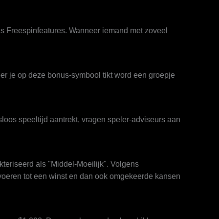
ls Freespinfeatures. Wanneer iemand met zoveel
er je op deze bonus-symbool tikt word een groepje
os speeltijd aantrekt, vragen speler-adviseurs aan
teriseerd als "Middel-Moeilijk". Volgens
f voeren tot een winst en dan ook omgekeerde kansen