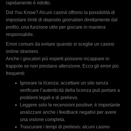
rapidamente è ridotto.
Did You Know? Alcuni casinò offrono la possibilità di
impostare limiti di deposito giornalieri direttamente dal
profilo, una funzione utile per giocare in maniera
responsabile.
Errori comuni da evitare quando si sceglie un casino
online straniero
Anche i giocatori più esperti possono incappare in
trappole se non prestano attenzione. Ecco gli errori più
frequenti:
Ignorare la licenza: accettare un sito senza
verificare l’autenticità della licenza può portare a
problemi legali e di prelievo.
Leggere solo le recensioni positive: è importante
analizzare anche i feedback negativi per avere
una visione completa.
Trascurare i tempi di prelievo: alcuni casino