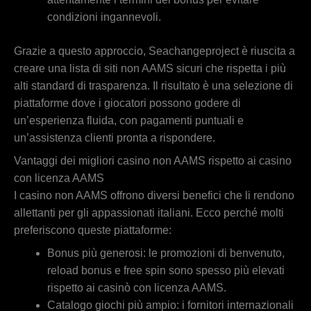
condizioni ingannevoli.
Grazie a questo approccio, Seachangeproject è riuscita a
creare una lista di siti non AAMS sicuri che rispetta i più
alti standard di trasparenza. Il risultato è una selezione di
piattaforme dove i giocatori possono godere di
un’esperienza fluida, con pagamenti puntuali e
un’assistenza clienti pronta a rispondere.
Vantaggi dei migliori casino non AAMS rispetto ai casino
con licenza AAMS
I casino non AAMS offrono diversi benefici che li rendono
allettanti per gli appassionati italiani. Ecco perché molti
preferiscono queste piattaforme:
Bonus più generosi: le promozioni di benvenuto,
reload bonus e free spin sono spesso più elevati
rispetto ai casinò con licenza AAMS.
Catalogo giochi più ampio: i fornitori internazionali