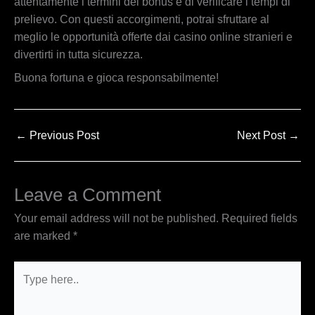
attentamente i termini dei bonus e di verificare i tempi di
prelievo. Con questi accorgimenti, potrai sfruttare al
meglio le opportunità offerte dai casino online stranieri e
divertirti in tutta sicurezza.
Buona fortuna e gioca responsabilmente!
←
Previous Post
Next Post
→
Leave a Comment
Your email address will not be published.
Required fields
are marked
*
Type
here..