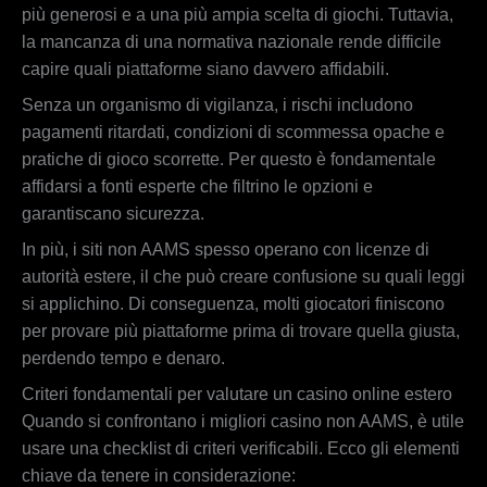
più generosi e a una più ampia scelta di giochi. Tuttavia,
la mancanza di una normativa nazionale rende difficile
capire quali piattaforme siano davvero affidabili.
Senza un organismo di vigilanza, i rischi includono
pagamenti ritardati, condizioni di scommessa opache e
pratiche di gioco scorrette. Per questo è fondamentale
affidarsi a fonti esperte che filtrino le opzioni e
garantiscano sicurezza.
In più, i siti non AAMS spesso operano con licenze di
autorità estere, il che può creare confusione su quali leggi
si applichino. Di conseguenza, molti giocatori finiscono
per provare più piattaforme prima di trovare quella giusta,
perdendo tempo e denaro.
Criteri fondamentali per valutare un casino online estero
Quando si confrontano i migliori casino non AAMS, è utile
usare una checklist di criteri verificabili. Ecco gli elementi
chiave da tenere in considerazione: