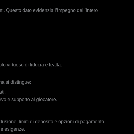
i. Questo dato evidenzia l’impegno dell’intero
 virtuoso di fiducia e lealtà.
ma si distingue:
ti.
ievo e supporto al giocatore.
sclusione, limiti di deposito e opzioni di pagamento
rie esigenze.