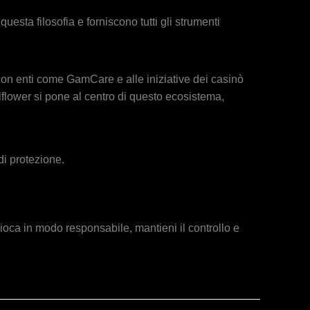
esta filosofia e forniscono tutti gli strumenti
con enti come GamCare e alle iniziative dei casinò
lflower si pone al centro di questo ecosistema,
di protezione.
ioca in modo responsabile, mantieni il controllo e