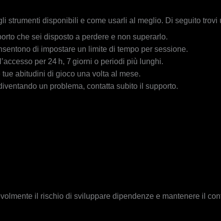
gli strumenti disponibili e come usarli al meglio. Di seguito trovi 
porto che sei disposto a perdere e non superarlo.
onsentono di impostare un limite di tempo per sessione.
l’accesso per 24 h, 7 giorni o periodi più lunghi.
e tue abitudini di gioco una volta al mese.
a diventando un problema, contatta subito il supporto.
olmente il rischio di sviluppare dipendenze e mantenere il contr