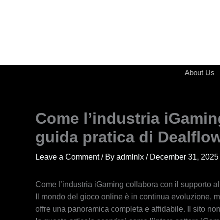
Skip
to
content
About Us
Come l’industria iGaming
guida pratica di Dealflo
Leave a Comment
/ By
admlnlx
/
December 31, 2025
Come l’industria iGaming collabora con il supporto al
Il mondo del gioco online è in continua evoluzione, ma
offre una panoramica completa e affidabile. Il sito no