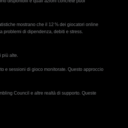
ono disponibili e quali azioni concrete puoi
atistiche mostrano che il 12 % dei giocatori online
a problemi di dipendenza, debiti e stress.
più alte.
ito e sessioni di gioco monitorate. Questo approccio
bling Council e altre realtà di supporto. Queste