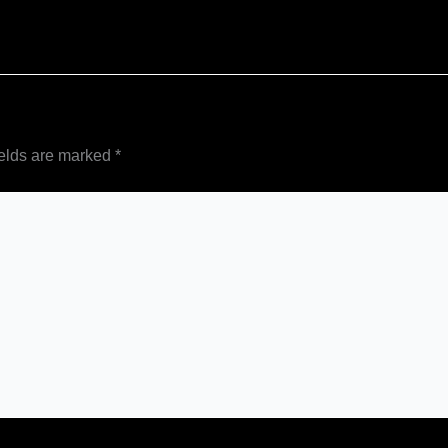
ields are marked
*