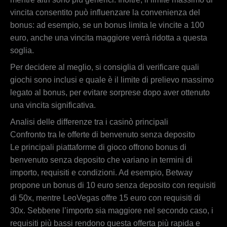
vincita consentito può influenzare la convenienza del
bonus: ad esempio, se un bonus limita le vincite a 100
euro, anche una vincita maggiore verrà ridotta a questa
soglia.
Per decidere al meglio, si consiglia di verificare quali
giochi sono inclusi e quale è il limite di prelievo massimo
legato al bonus, per evitare sorprese dopo aver ottenuto
una vincita significativa.
Analisi delle differenze tra i casinò principali
Confronto tra le offerte di benvenuto senza deposito
Le principali piattaforme di gioco offrono bonus di
benvenuto senza deposito che variano in termini di
importo, requisiti e condizioni. Ad esempio, Betway
propone un bonus di 10 euro senza deposito con requisiti
di 50x, mentre LeoVegas offre 15 euro con requisiti di
30x. Sebbene l’importo sia maggiore nel secondo caso, i
requisiti più bassi rendono questa offerta più rapida e