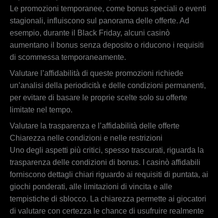
Le promozioni temporanee, come bonus speciali o eventi
stagionali, influiscono sul panorama delle offerte. Ad
esempio, durante il Black Friday, alcuni casinò
aumentano il bonus senza deposito o riducono i requisiti
di scommessa temporaneamente.
Valutare l’affidabilità di queste promozioni richiede
un’analisi della periodicità e delle condizioni permanenti,
per evitare di basare le proprie scelte solo su offerte
limitate nel tempo.
Valutare la trasparenza e l’affidabilità delle offerte
Chiarezza nelle condizioni e nelle restrizioni
Uno degli aspetti più critici, spesso trascurati, riguarda la
trasparenza delle condizioni di bonus. I casinò affidabili
forniscono dettagli chiari riguardo ai requisiti di puntata, ai
giochi ponderati, alle limitazioni di vincita e alle
tempistiche di sblocco. La chiarezza permette ai giocatori
di valutare con certezza le chance di usufruire realmente