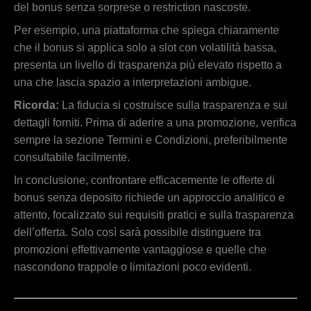
del bonus senza sorprese o restriction nascoste.
Per esempio, una piattaforma che spiega chiaramente
che il bonus si applica solo a slot con volatilità bassa,
presenta un livello di trasparenza più elevato rispetto a
una che lascia spazio a interpretazioni ambigue.
Ricorda:
La fiducia si costruisce sulla trasparenza e sui
dettagli forniti. Prima di aderire a una promozione, verifica
sempre la sezione Termini e Condizioni, preferibilmente
consultabile facilmente.
In conclusione, confrontare efficacemente le offerte di
bonus senza deposito richiede un approccio analitico e
attento, focalizzato sui requisiti pratici e sulla trasparenza
dell’offerta. Solo così sarà possibile distinguere tra
promozioni effettivamente vantaggiose e quelle che
nascondono trappole o limitazioni poco evidenti.