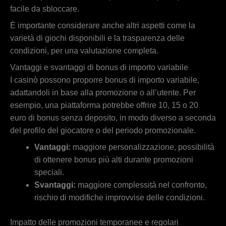
facile da sbloccare.
È importante considerare anche altri aspetti come la
varietà di giochi disponibili e la trasparenza delle
condizioni, per una valutazione completa.
Vantaggi e svantaggi di bonus di importo variabile
I casinò possono proporre bonus di importo variabile,
adattandoli in base alla promozione o all’utente. Per
esempio, una piattaforma potrebbe offrire 10, 15 o 20
euro di bonus senza deposito, in modo diverso a seconda
del profilo del giocatore o del periodo promozionale.
Vantaggi:
maggiore personalizzazione, possibilità
di ottenere bonus più alti durante promozioni
speciali.
Svantaggi:
maggiore complessità nel confronto,
rischio di modifiche improvvise delle condizioni.
Impatto delle promozioni temporanee e regolari