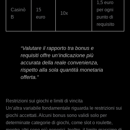
1,5 euro
Casinò
15
per ogni
10x
B
euro
punto di
requisito
“Valutare il rapporto tra bonus e
requisiti offre un’indicazione più
accurata della reale convenienza,
rispetto alla sola quantità monetaria
offerta.”
Restrizioni sui giochi e limiti di vincita
Un’altra variabile fondamentale riguarda le restrizioni sui
giochi accettati. Alcuni bonus sono validi solo per
determinate categorie di giochi, come slot o roulette,
mentre altri sono più generici. Inoltre, il limite massimo di