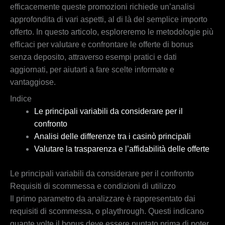
efficacemente queste promozioni richiede un’analisi
approfondita di vari aspetti, al di là del semplice importo
offerto. In questo articolo, esploreremo le metodologie più
efficaci per valutare e confrontare le offerte di bonus
senza deposito, attraverso esempi pratici e dati
aggiornati, per aiutarti a fare scelte informate e
vantaggiose.
Indice
Le principali variabili da considerare per il
confronto
Analisi delle differenze tra i casinò principali
Valutare la trasparenza e l’affidabilità delle offerte
Le principali variabili da considerare per il confronto
Requisiti di scommessa e condizioni di utilizzo
Il primo parametro da analizzare è rappresentato dai
requisiti di scommessa, o playthrough. Questi indicano
quante volte il bonus deve essere puntato prima di poter