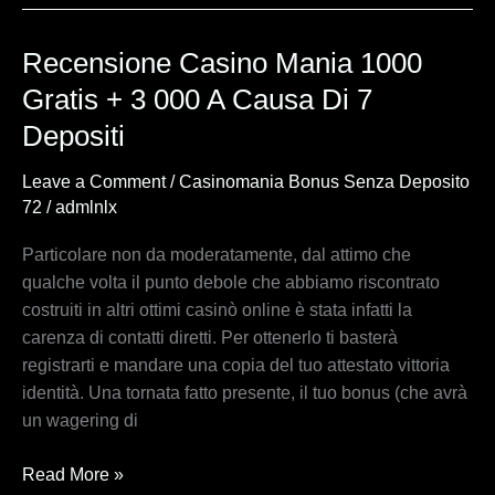
Recensione Casino Mania 1000
Recensione
Casino
Gratis + 3 000 A Causa Di 7
Mania
Depositi
1000
Gratis
Leave a Comment
/
Casinomania Bonus Senza Deposito
+
72
/
admlnlx
3
000
Particolare non da moderatamente, dal attimo che
A
qualche volta il punto debole che abbiamo riscontrato
Causa
costruiti in altri ottimi casinò online è stata infatti la
Di
carenza di contatti diretti. Per ottenerlo ti basterà
7
registrarti e mandare una copia del tuo attestato vittoria
Depositi
identità. Una tornata fatto presente, il tuo bonus (che avrà
un wagering di
Read More »