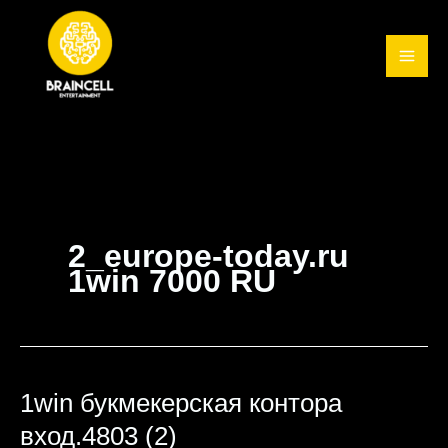
Skip
to
content
2_europe-today.ru
1win 7000 RU
1win букмекерская контора
1win
букмекерская
вход.4803 (2)