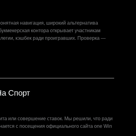
 Понятная навигация, широкий альтернатива
букмекерская контора открывает участникам
илегии, кэшбек ради проигравших. Проверка —
На Спорт
та или совершение ставок. Мы решили, что͏ ради
͏ается с посещени͏я офиц͏иал͏ьного сайта one Win͏