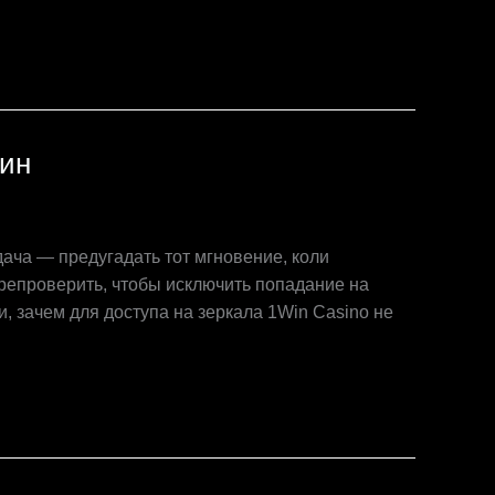
вин
ача — предугадать тот мгновение, коли
ерепроверить, чтобы исключить попадание на
 зачем для доступа на зеркала 1Win Casino не