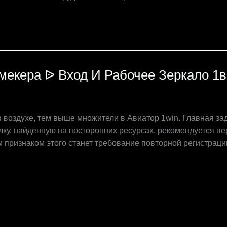
мекера ᐉ Вход И Рабочее Зеркало 1
 воздухе, тем выше множители в Авиатор 1win. Главная зад
лку, найденную на посторонних ресурсах, рекомендуется п
ризнаком этого станет требование повторной регистрации,