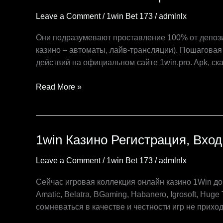
Ставки
Leave a Comment
/
1win Bet 173
/
admlnlx
На
Cпорт
Они подразумевают проставление 100% от депозит
И
казино – автоматы, лайв-трансляции). Пошаговая
Онлайн
действий на официальном сайте 1win.pro. Apk, ск
Казино
Бонус
Read More »
500%
1win Казино Регистрация, Вхо
1win
Казино
Leave a Comment
/
1win Bet 173
/
admlnlx
Регистрация,
Вход
Сейчас игровая коллекция онлайн казино 1Win до
На
Amatic, Belatra, BGaming, Habanero, Igrosoft, Hu
Рабочее
сомневаться в качестве и честности игр не прихо
Зеркало