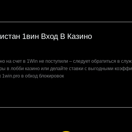
кистан 1вин Вход В Казино
но на счет в 1Win не поступили – следует обратиться в слу
 в лобби казино или делайте ставки с выгодными коэффи
 1win.pro в обход блокировок