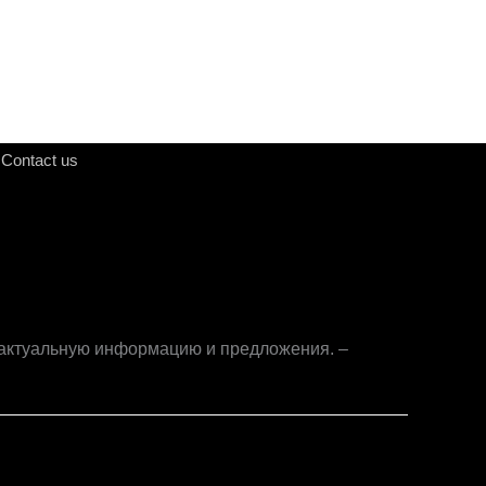
Contact us
 актуальную информацию и предложения. –