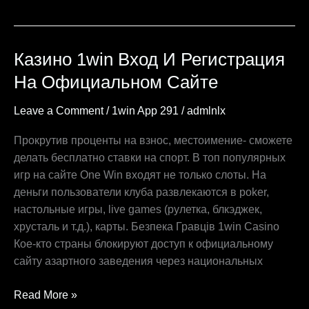
Казино 1win Вход И Регистрация
Казино
1win
На Официальном Сайте
Вход
И
Leave a Comment
/
1win App 291
/
admlnlx
Регистрация
Прокрутив проценты на взнос, местоимение- сможете
На
делать бесплатно ставки на спорт. В топ популярных
Официальном
игр на сайте One Win входят не только слоты. На
Сайте
деньги пользователи клуба развлекаются в poker,
настольные игры, live games (рулетка, блкэджек,
хрусталь и т.д.), карты. Безпека Гравців 1win Casino
Кое-кто страны блокируют доступ к официальному
сайту азартного заведения через национальных
Read More »