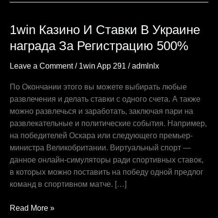
1win Казино И Ставки В Украине
1win
Казино
награда За Регистрацию 500%
И
Ставки
Leave a Comment
/
1win App 291
/
admlnlx
В
По Окончании этого вы можете выбирать любые
Украине
развлечения и делать ставки с одного счета. А также
награда
можно развлечься и заработать, заключая пари на
За
развлекательные и политические события. Например,
Регистрацию
на победителей Оскара или следующего премьер-
500%
министра Великобритании. Виртуальный спорт —
данное онлайн-симуляторы ради спортивных ставок,
в которых можно поставить на победу одной предлог
команд в спортивном матче. […]
Read More »