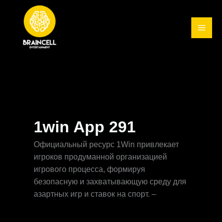
Skip
to
content
1win App 291
Официальный ресурс 1Win привлекает
игроков продуманной организацией
игрового процесса, формируя
безопасную и захватывающую среду для
азартных игр и ставок на спорт. –