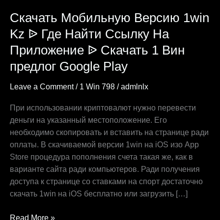
Скачать Мобильную Версию 1win
Скачать
Мобильную
Kz ᐉ Где Найти Ссылку На
Версию
Приложение ᐉ Скачать 1 Вин
1win
предлог Google Play
Kz
ᐉ
Leave a Comment
/
1 Win 798
/
admlnlx
Где
Найти
При использовании криптовалют нужно перевести
Ссылку
деньги на указанный местоположение. Его
На
необходимо скопировать и вставить на странице ради
Приложение
оплаты. В скачиваемой версии 1win на iOS изо App
ᐉ
Store процедура пополнения счета такая же, как в
Скачать
варианте сайта ради компьютеров. Ради получения
1
доступа к странице со ставками на спорт достаточно
Вин
скачать 1win на iOS бесплатно или загрузить […]
предлог
Google
Read More »