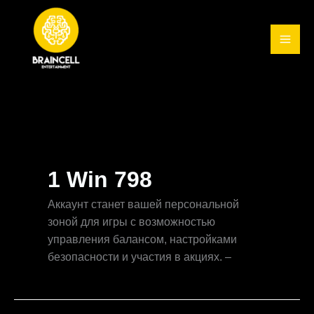
Skip
to
content
1 Win 798
Аккаунт станет вашей персональной
зоной для игры с возможностью
управления балансом, настройками
безопасности и участия в акциях. –