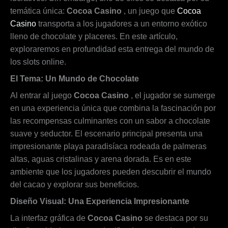
temática única:
Cocoa Casino
, un juego que
Cocoa
Casino
transporta a los jugadores a un entorno exótico
lleno de chocolate y placeres. En este artículo,
exploraremos en profundidad esta entrega del mundo de
los slots online.
El Tema: Un Mundo de Chocolate
Al entrar al juego
Cocoa Casino
, el jugador se sumerge
en una experiencia única que combina la fascinación por
las recompensas culminantes con un sabor a chocolate
suave y seductor. El escenario principal presenta una
impresionante playa paradisíaca rodeada de palmeras
altas, aguas cristalinas y arena dorada. Es en este
ambiente que los jugadores pueden descubrir el mundo
del cacao y explorar sus beneficios.
Diseño Visual: Una Experiencia Impresionante
La interfaz gráfica de
Cocoa Casino
se destaca por su