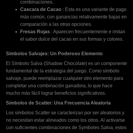
combinaciones.
Cascara de Cacao
: Esta es una variante de pago
más común, con ganancias relativamente bajas en
comparación a las otras opciones.
Fresas Rojas
: Aparecen frecuentemente e imitan
el sabor dulce del cacao en sus formas y colores.
Simbolos Salvajes: Un Poderoso Elemento
El Símbolo Salva (Shadow Chocolate) es un componente
fundamental de la estrategia del juego. Como símbolo
salvaje, puede reemplazar cualquier otro elemento para
completar una combinación ganadora, lo que hace
mucho más fácil lograr beneficios significativos.
Simbolos de Scatter: Una Frecuencia Aleatoria
Los símbolos Scatter se caracterizan por ser aleatorios y
no necesitan estar alineados como los otros. Al activarse
con suficientes combinaciones de Symboles Salva, estos