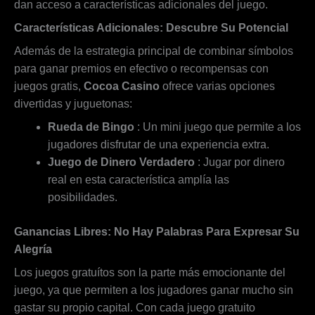
dan acceso a características adicionales del juego.
Características Adicionales: Descubre Su Potencial
Además de la estrategia principal de combinar símbolos
para ganar premios en efectivo o recompensas con
juegos gratis,
Cocoa Casino
ofrece varias opciones
divertidas y juguetonas:
Rueda de Bingo
: Un mini juego que permite a los
jugadores disfrutar de una experiencia extra.
Juego de Dinero Verdadero
: Jugar por dinero
real en esta característica amplía las
posibilidades.
Ganancias Libres: No Hay Palabras Para Expresar Su
Alegría
Los juegos gratuítos son la parte más emocionante del
juego, ya que permiten a los jugadores ganar mucho sin
gastar su propio capital. Con cada juego gratuito