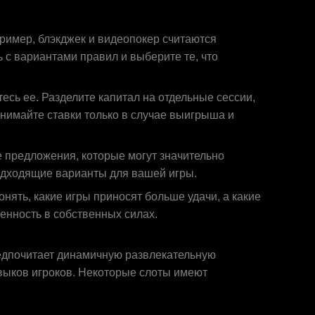
ример, блэкджек и видеопокер считаются
 с вариантами правил и выберите те, что
есь ее. Разделите капитал на отдельные сессии,
однимайте ставки только в случае выигрыша и
 предложения, которые могут значительно
одходящие варианты для вашей игры.
нять, какие игры приносят больше удачи, а какие
енность в собственных силах.
редпочитает динамичную развлекательную
авыков игроков. Некоторые слоты имеют