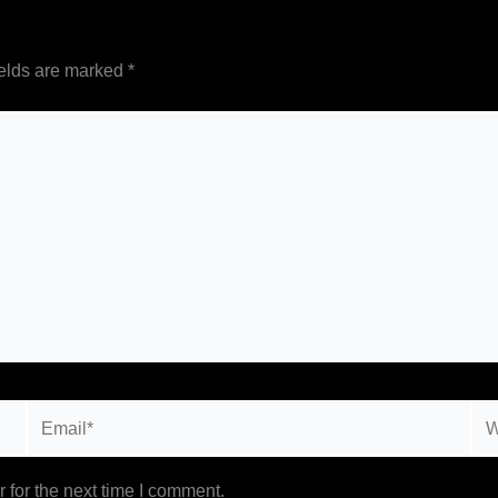
ields are marked
*
Email*
Web
 for the next time I comment.