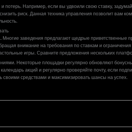
и потерь. Например, если вы удвоили свою ставку, задумай
 снизить риск. Данная техника управления позволит вам ко
льность.
вать
.
Многие заведения предлагают щедрые приветственные п
 обращая внимание на требования по ставкам и ограничения
астольные игры. Сравните предложения нескольких платфо
ниями. Некоторые площадки регулярно обновляют бонусны
календарь акций и регулярно проверяйте почту, если подпи
 своими средствами и максимизировать шансы на успех.