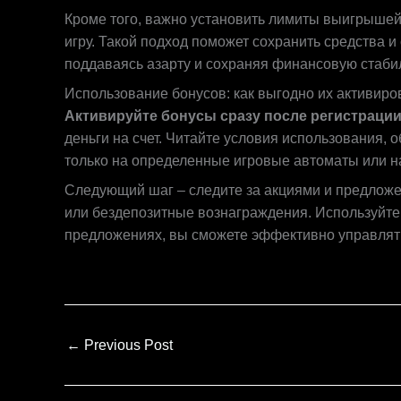
Кроме того, важно установить лимиты выигрышей 
игру. Такой подход поможет сохранить средства и
поддаваясь азарту и сохраняя финансовую стаби
Использование бонусов: как выгодно их активиро
Активируйте бонусы сразу после регистрации
деньги на счет. Читайте условия использования,
только на определенные игровые автоматы или н
Следующий шаг – следите за акциями и предложе
или бездепозитные вознаграждения. Используйте 
предложениях, вы сможете эффективно управлять
←
Previous Post