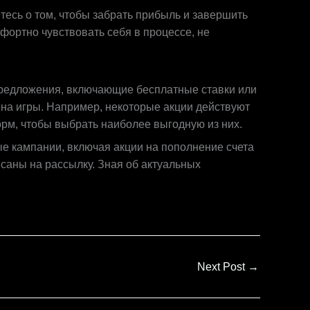
тесь о том, чтобы забрать прибыль и завершить
мфортно чувствовать себя в процессе, не
редложения, включающие бесплатные ставки или
 на игры. Например, некоторые акции действуют
рм, чтобы выбрать наиболее выгодную из них.
е кампании, включая акции на пополнение счета
саны на рассылку. Зная об актуальных
Next Post
→