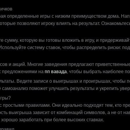
вичков
ая определенные игры с низким преимуществом дома. Нап
торые позволяют игроку влиять на результат. Ознакомьтесь
е сумму, которую вы готовы вложить в игру, и придерживайт
 Используйте систему ставок, чтобы распределить риски: п
сов и акций. Многие заведения предлагают приветственные
 с предложениями на
пп вавада
, чтобы выбрать наиболее п
льтаты. Ведите записи о выигрышах и проигрышах, чтобы по
 самоанализ поможет улучшить результаты и укрепить увер
игры?
 с простыми правилами. Они идеально подходят тем, кто п
сть выигрыша зависит от комбинаций символов, а не от н
хорошо заработать при более высоких ставках.
правил.