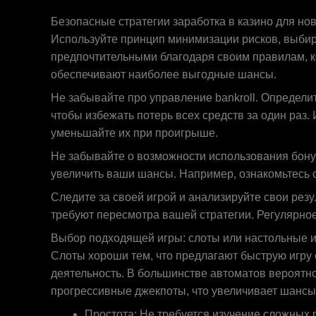
Безопасные стратегии заработка в казино для но
Используйте принцип минимизации рисков, выбир
предпочтительными благодаря своим правилам, ко
обеспечивают наиболее выгодные шансы.
Не забывайте про управление bankroll. Определит
чтобы избежать потерь всех средств за один раз.
уменьшайте их при проигрыше.
Не забывайте о возможности использования бону
увеличить ваши шансы. Например, ознакомьтесь
Следите за своей игрой и анализируйте свои резу
требуют пересмотра вашей стратегии. Регулярное
Выбор подходящей игры: слоты или настольные 
Слоты хороши тем, что предлагают быструю игру
деятельность. В большинстве автоматов вероятно
прогрессивные джекпоты, что увеличивает шансы 
Простота: Не требуется изучение сложных 