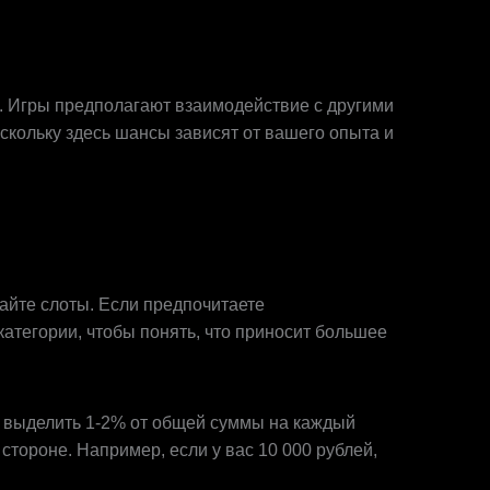
я. Игры предполагают взаимодействие с другими
скольку здесь шансы зависят от вашего опыта и
айте слоты. Если предпочитаете
атегории, чтобы понять, что приносит большее
я выделить 1-2% от общей суммы на каждый
стороне. Например, если у вас 10 000 рублей,