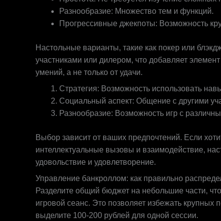
Разнообразие: Множество тем и функций.
Прогрессивные джекпоты: Возможность кр
Настольные варианты, такие как покер или блэкд
участниками или дилером, что добавляет элемент 
умений, а не только от удачи.
Стратегия: Возможность использовать навы
Социальный аспект: Общение с другими уч
Разнообразие: Возможность игр с различн
Выбор зависит от ваших предпочтений. Если хоти
интеллектуальные вызовы и взаимодействие, нас
удовольствие и удовлетворение.
Управление банкроллом: как правильно распреде
Разделите общий бюджет на небольшие части, чт
игровой сеанс. Это позволяет избежать крупных п
выделите 100-200 рублей для одной сессии.